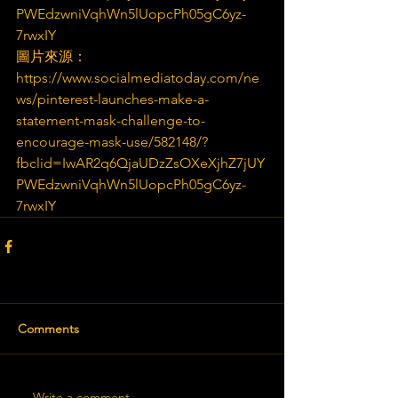
PWEdzwniVqhWn5lUopcPh05gC6yz-
7rwxIY
圖片來源：
https://www.socialmediatoday.com/ne
ws/pinterest-launches-make-a-
statement-mask-challenge-to-
encourage-mask-use/582148/?
fbclid=IwAR2q6QjaUDzZsOXeXjhZ7jUY
PWEdzwniVqhWn5lUopcPh05gC6yz-
7rwxIY
Comments
Write a comment...