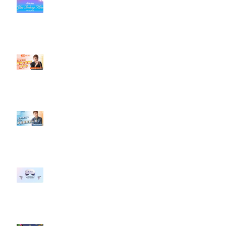
#每日第一手國外社群新知 #數位
社群行銷平台的變化【TikTok 宣佈
”Pride Month” 的 In-App 和 IRL
設計】
【#Steven數位社群行銷解惑室】
#點影片看更多​ Q：「怎麼做能讓
轉換（銷售）成長？」
【#Steven數位社群行銷解惑室】
#點影片看更多​ Q：「企業在數位
行銷上常犯的錯誤？」
#每日第一手國外社群新知 #數位
社群行銷平台的變化 【Meta
預告了新 Quest 3 VR 耳機，代表
了 Metaverse 規劃的下一階段】