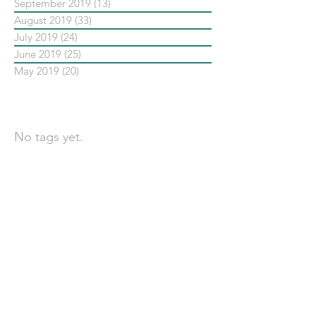
September 2019
(13)
13 posts
August 2019
(33)
33 posts
July 2019
(24)
24 posts
June 2019
(25)
25 posts
May 2019
(20)
20 posts
依標籤搜尋文章
No tags yet.