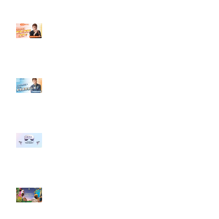
設計】
【#Steven數位社群行銷解惑室】
#點影片看更多​ Q：「怎麼做能讓
轉換（銷售）成長？」
【#Steven數位社群行銷解惑室】
#點影片看更多​ Q：「企業在數位
行銷上常犯的錯誤？」
#每日第一手國外社群新知 #數位
社群行銷平台的變化 【Meta
預告了新 Quest 3 VR 耳機，代表
了 Metaverse 規劃的下一階段】
#每日第一手國外社群新知 #數位
社群行銷平台的變化【Pinterest
發佈了首份 ESG 報告】