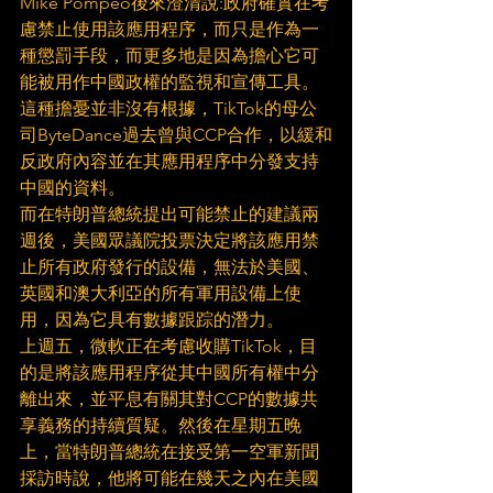
Mike Pompeo後來澄清說:政府確實在考
慮禁止使用該應用程序，而只是作為一
種懲罰手段，而更多地是因為擔心它可
能被用作中國政權的監視和宣傳工具。
這種擔憂並非沒有根據，TikTok的母公
司ByteDance過去曾與CCP合作，以緩和
反政府內容並在其應用程序中分發支持
中國的資料。
而在特朗普總統提出可能禁止的建議兩
週後，美國眾議院投票決定將該應用禁
止所有政府發行的設備，無法於美國、
英國和澳大利亞的所有軍用設備上使
用，因為它具有數據跟踪的潛力。
上週五，微軟正在考慮收購TikTok，目
的是將該應用程序從其中國所有權中分
離出來，並平息有關其對CCP的數據共
享義務的持續質疑。然後在星期五晚
上，當特朗普總統在接受第一空軍新聞
採訪時說，他將可能在幾天之內在美國