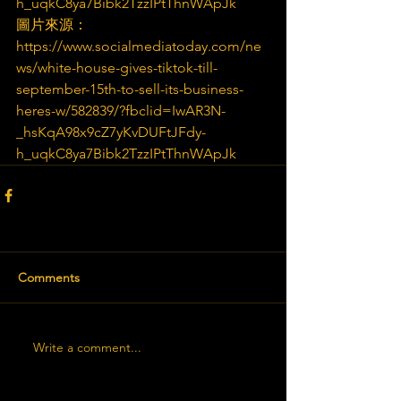
h_uqkC8ya7Bibk2TzzIPtThnWApJk
圖片來源：
https://www.socialmediatoday.com/ne
ws/white-house-gives-tiktok-till-
september-15th-to-sell-its-business-
heres-w/582839/?fbclid=IwAR3N-
_hsKqA98x9cZ7yKvDUFtJFdy-
h_uqkC8ya7Bibk2TzzIPtThnWApJk
Comments
Write a comment...