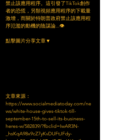
禁止該應用程序。這引發了TikTok創作
者的恐慌，另類視頻應用程序的下載量
激增，而關於特朗普政府禁止該應用程
序氾濫的動機的陰謀論...👁
點擊圖片分享文章▼
文章來源：
https://www.socialmediatoday.com/ne
ws/white-house-gives-tiktok-till-
september-15th-to-sell-its-business-
heres-w/582839/?fbclid=IwAR3N-
_hsKqA98x9cZ7yKvDUFtJFdy-