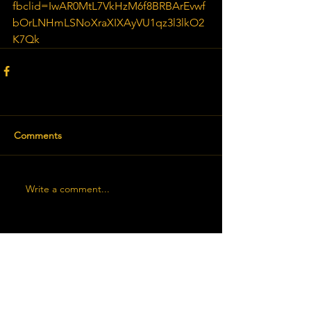
fbclid=IwAR0MtL7VkHzM6f8BRBArEvwf
bOrLNHmLSNoXraXIXAyVU1qz3l3lkO2
K7Qk
Comments
Write a comment...