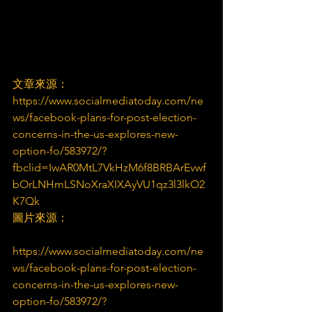
文章來源：
https://www.socialmediatoday.com/ne
ws/facebook-plans-for-post-election-
concerns-in-the-us-explores-new-
option-fo/583972/?
fbclid=IwAR0MtL7VkHzM6f8BRBArEvwf
bOrLNHmLSNoXraXIXAyVU1qz3l3lkO2
K7Qk
圖片來源：
https://www.socialmediatoday.com/ne
ws/facebook-plans-for-post-election-
concerns-in-the-us-explores-new-
option-fo/583972/?