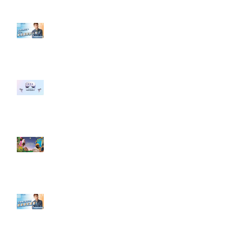
【#Steven數位社群行銷解惑室】
#點影片看更多​ Q：「企業在數位
行銷上常犯的錯誤？」
#每日第一手國外社群新知 #數位
社群行銷平台的變化 【Meta
預告了新 Quest 3 VR 耳機，代表
了 Metaverse 規劃的下一階段】
#每日第一手國外社群新知 #數位
社群行銷平台的變化【Pinterest
發佈了首份 ESG 報告】
【#Steven數位社群行銷解惑室】
#點影片看更多​ Q：「在策略上創
新重要還是穩定重要？」