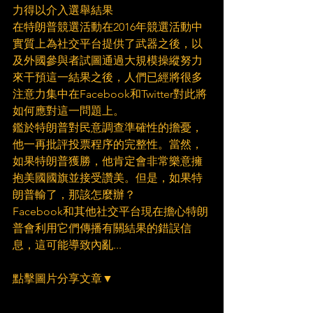
力得以介入選舉結果
在特朗普競選活動在2016年競選活動中
實質上為社交平台提供了武器之後，以
及外國參與者試圖通過大規模操縱努力
來干預這一結果之後，人們已經將很多
注意力集中在Facebook和Twitter對此將
如何應對這一問題上。
鑑於特朗普對民意調查準確性的擔憂，
他一再批評投票程序的完整性。當然，
如果特朗普獲勝，他肯定會非常樂意擁
抱美國國旗並接受讚美。但是，如果特
朗普輸了，那該怎麼辦？
Facebook和其他社交平台現在擔心特朗
普會利用它們傳播有關結果的錯誤信
息，這可能導致內亂...
點擊圖片分享文章▼