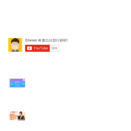
近期貼文
#每日第一手國外社群新知 #數位
社群行銷平台的變化【TikTok 宣佈
”Pride Month” 的 In-App 和 IRL
設計】
【#Steven數位社群行銷解惑室】
#點影片看更多​ Q：「怎麼做能讓
轉換（銷售）成長？」