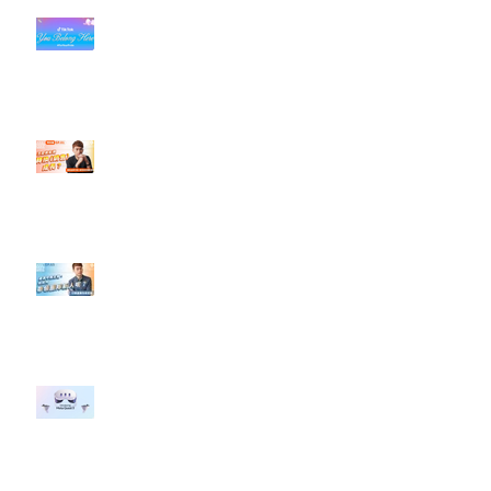
#每日第一手國外社群新知 #數位
社群行銷平台的變化【TikTok 宣佈
”Pride Month” 的 In-App 和 IRL
設計】
【#Steven數位社群行銷解惑室】
#點影片看更多​ Q：「怎麼做能讓
轉換（銷售）成長？」
【#Steven數位社群行銷解惑室】
#點影片看更多​ Q：「企業在數位
行銷上常犯的錯誤？」
#每日第一手國外社群新知 #數位
社群行銷平台的變化 【Meta
預告了新 Quest 3 VR 耳機，代表
了 Metaverse 規劃的下一階段】