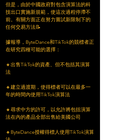
但是，由於中國政府對包含演算法的科
技出口實施新規範，使這次過程停滯不
前。有關方面正在努力嘗試新限制下的
任何交易方法📝
據報導，ByteDance和TikTok的競標者正
在研究四種可能的選擇：
🔸出售TikTok的資產、但不包括其演算
法
🔸建立過渡期，使得標者可以在最多一
年的時間內使用TikTok演算法
🔸尋求中方的許可，以允許將包括演算
法在內的產品全部出售給美國公司
🔸ByteDance授權得標人使用TikTok演算
法