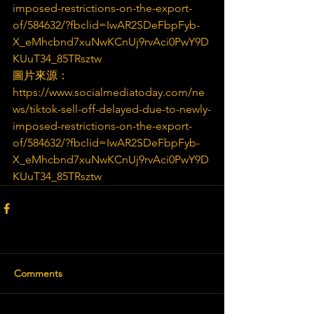
imposed-restrictions-on-the-export-
of/584632/?fbclid=IwAR2SDeFbpFyb-
X_eMhcbnd7xuNwKCnUj9rvAci0PwY9D
KUuT34_85TRsztw
圖片來源：
https://www.socialmediatoday.com/ne
ws/tiktok-sell-off-delayed-due-to-newly-
imposed-restrictions-on-the-export-
of/584632/?fbclid=IwAR2SDeFbpFyb-
X_eMhcbnd7xuNwKCnUj9rvAci0PwY9D
KUuT34_85TRsztw
Comments