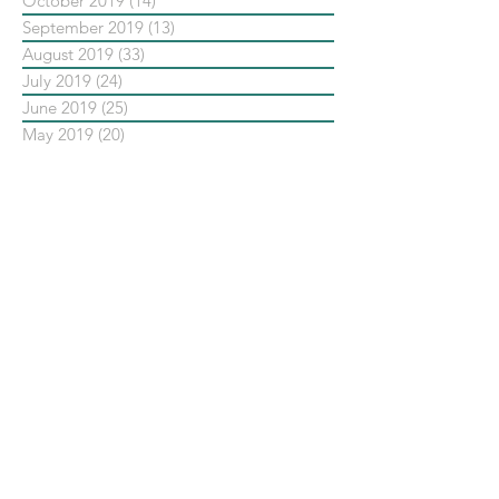
October 2019
(14)
14 posts
September 2019
(13)
13 posts
August 2019
(33)
33 posts
July 2019
(24)
24 posts
June 2019
(25)
25 posts
May 2019
(20)
20 posts
依標籤搜尋文章
No tags yet.