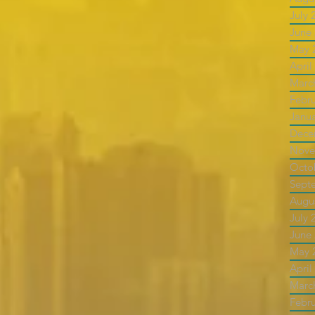
July 
June
May 
April
Marc
Febr
Janu
Dece
Nove
Octo
Sept
Augu
July 
June
May 
April
Marc
Febr