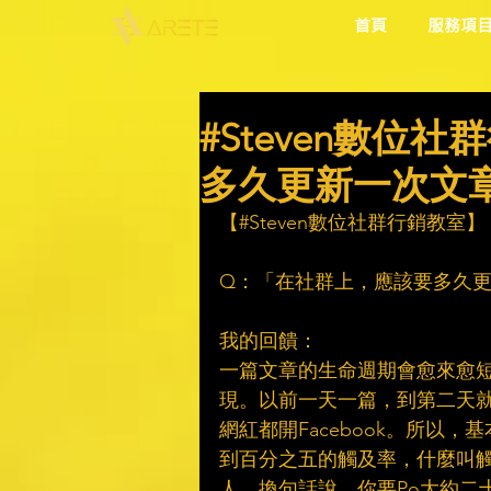
首頁
服務項
#Steven數位
多久更新一次文
【#Steven數位社群行銷教室】​
　​
Q：「在社群上，應該要多久更
　​
我的回饋：​
一篇文章的生命週期會愈來愈
現。以前一天一篇，到第二天
網紅都開Facebook。所以
到百分之五的觸及率，什麼叫
人。換句話說，你要Po大約二