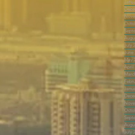
Janu
Dece
Nove
Octo
Sept
Augu
July 
June
May 
April
Marc
Febr
Janu
Dece
Nove
Octo
Sept
Augu
July 