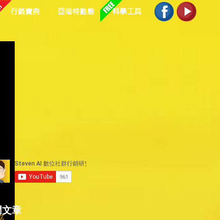
行銷寶典
亞瑞特動態
科學工具
個
門文章
平