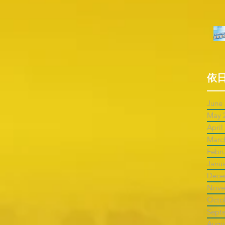
依
June
May 
April
Marc
Febr
Janu
Dece
Nove
Octo
Sept
Augu