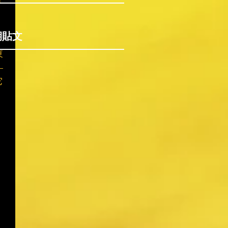
期貼文
東
—
它