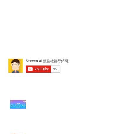
近期貼文
#每日第一手國外社群新知 #數位
社群行銷平台的變化【TikTok 宣佈
”Pride Month” 的 In-App 和 IRL
設計】