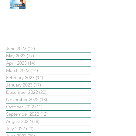
【#Steven數位社群行銷解惑室】
#點影片看更多​ Q：「在策略上創
新重要還是穩定重要？」
依日期搜尋文章
June 2023
(12)
12 posts
May 2023
(17)
17 posts
April 2023
(14)
14 posts
March 2023
(14)
14 posts
February 2023
(11)
11 posts
January 2023
(17)
17 posts
December 2022
(20)
20 posts
November 2022
(13)
13 posts
October 2022
(11)
11 posts
September 2022
(12)
12 posts
August 2022
(18)
18 posts
July 2022
(20)
20 posts
June 2022
(29)
29 posts