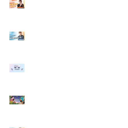
【#Steven數位社群行銷解惑室】
#點影片看更多​ Q：「怎麼做能讓
轉換（銷售）成長？」
【#Steven數位社群行銷解惑室】
#點影片看更多​ Q：「企業在數位
行銷上常犯的錯誤？」
#每日第一手國外社群新知 #數位
社群行銷平台的變化 【Meta
預告了新 Quest 3 VR 耳機，代表
了 Metaverse 規劃的下一階段】
#每日第一手國外社群新知 #數位
社群行銷平台的變化【Pinterest
發佈了首份 ESG 報告】