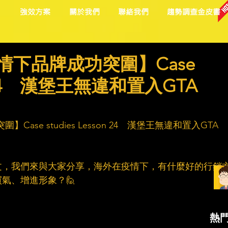
目
強效方案
關於我們
聯絡我們
趨勢調查金皮書
情下品牌成功突圍】Case
son 24 漢堡王無違和置入GTA
ase studies Lesson 24　漢堡王無違和置入GTA 
文，我們來與大家分享，海外在疫情下，有什麼好的行銷
、增進形象？🙋​
熱