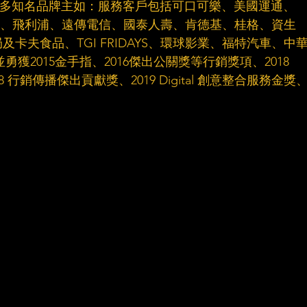
服務眾多知名品牌主如：服務客戶包括可口可樂、美國運通、
1、HTC、飛利浦、遠傳電信、國泰人壽、肯德基、桂格、資生
卡夫食品、TGI FRIDAYS、環球影業、福特汽車、中
.. 並勇獲2015金手指、2016傑出公關獎等行銷獎項、2018 
18 行銷傳播傑出貢獻獎、2019 Digital 創意整合服務金獎