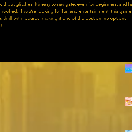
thout glitches. It’s easy to navigate, even for beginners, and h
hooked. If you’re looking for fun and entertainment, this game 
s thrill with rewards, making it one of the best online options 
t!