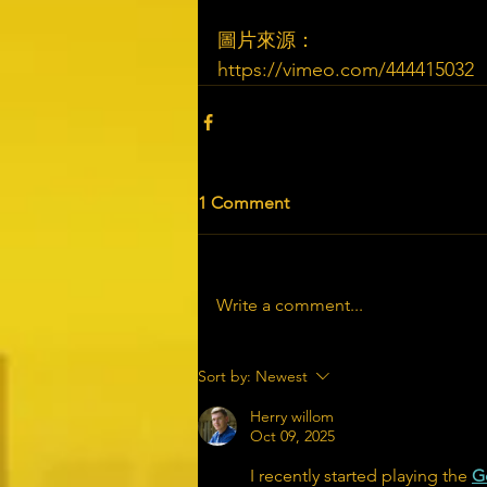
圖片來源：
https://vimeo.com/444415032​
1 Comment
Write a comment...
Sort by:
Newest
Herry willom
Oct 09, 2025
I recently started playing the 
G