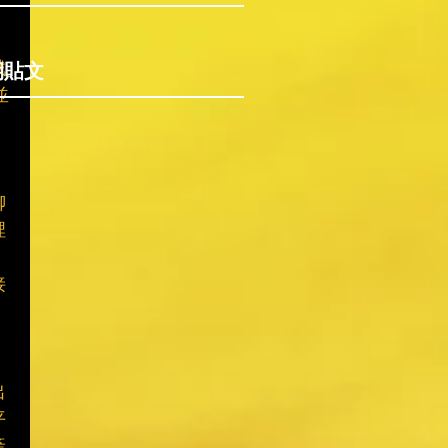
期貼文
戲
並
聊
裡
接
出
平
產