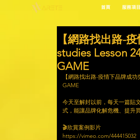
首頁
服務項
【網路找出路-疫
studies Les
GAME​
【網路找出路-疫情下品牌成功突圍】C
GAME​
　​
今天至解封以前，每天一篇貼
式，能讓品牌化解危機、提升買氣
　​
🎬欣賞案例影片​
https://vimeo.com/444415032​