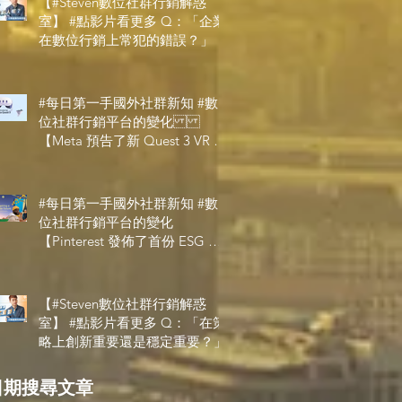
【#Steven數位社群行銷解惑
室】 #點影片看更多​ Q：「企業
在數位行銷上常犯的錯誤？」
#每日第一手國外社群新知 #數
位社群行銷平台的變化
【Meta 預告了新 Quest 3 VR 耳
機，代表了 Metaverse 規劃的下
一階段】
#每日第一手國外社群新知 #數
位社群行銷平台的變化
【Pinterest 發佈了首份 ESG 報
告】
【#Steven數位社群行銷解惑
室】 #點影片看更多​ Q：「在策
略上創新重要還是穩定重要？」
日期搜尋文章