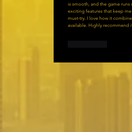
is smooth, and the game runs wi
exciting features that keep me 
must-try. I love how it combine
available. Highly recommend i
Like
Reply