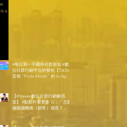
as 
is a 
#每日第一手國外社群新知 #數
位社群行銷平台的變化【TikTok
宣佈 ”Pride Month” 的 In-App
和 IRL 設計】
【#Steven數位社群行銷解惑
室】 #點影片看更多​ Q：「怎麼
做能讓轉換（銷售）成長？」