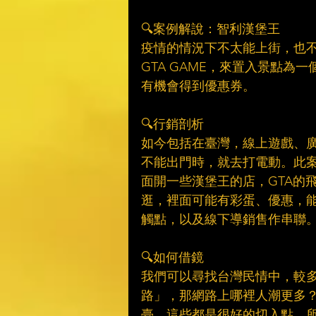
　​
🔍案例解說：智利漢堡王​
疫情的情況下不太能上街，也
GTA GAME，來置入景點
有機會得到優惠券。​
　​
🔍行銷剖析​
如今包括在臺灣，線上遊戲、
不能出門時，就去打電動。此
面開一些漢堡王的店，GTA的
逛，裡面可能有彩蛋、優惠，
觸點，以及線下導銷售作串聯。
　​
🔍如何借鏡​
我們可以尋找台灣民情中，較
路」，那網路上哪裡人潮更多
臺，這些都是很好的切入點，