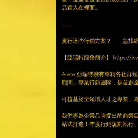
品置入在裡面。​
　​
-----​
　​
實行這些行銷方案？　　急找網
　​
【亞瑞特服務簡介】 https://www.are
　​
Arete 亞瑞特擁有專精各社
顧問」專業行銷團隊，是首創全
　​
可植基於全領域人才之專業，為品牌提
　​
我們專為企業品牌提出的商業目標
站式打造！年度行銷規劃執行、C
　​