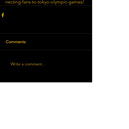
necting-fans-to-tokyo-olympic-games/
Comments
Write a comment...