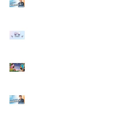
【#Steven數位社群行銷解惑室】
#點影片看更多​ Q：「企業在數位
行銷上常犯的錯誤？」
#每日第一手國外社群新知 #數位
社群行銷平台的變化 【Meta
預告了新 Quest 3 VR 耳機，代表
了 Metaverse 規劃的下一階段】
#每日第一手國外社群新知 #數位
社群行銷平台的變化【Pinterest
發佈了首份 ESG 報告】
【#Steven數位社群行銷解惑室】
#點影片看更多​ Q：「在策略上創
新重要還是穩定重要？」
依日期搜尋文章