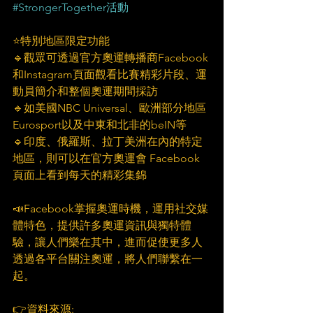
#StrongerTogether活動
⭐️特別地區限定功能
🔹觀眾可透過官方奧運轉播商Facebook
和Instagram頁面觀看比賽精彩片段、運
動員簡介和整個奧運期間採訪
🔹如美國NBC Universal、歐洲部分地區
Eurosport以及中東和北非的beIN等
🔹印度、俄羅斯、拉丁美洲在內的特定
地區，則可以在官方奧運會 Facebook 
頁面上看到每天的精彩集錦
📣Facebook掌握奧運時機，運用社交媒
體特色，提供許多奧運資訊與獨特體
驗，讓人們樂在其中，進而促使更多人
透過各平台關注奧運，將人們聯繫在一
起。
👉資料來源: