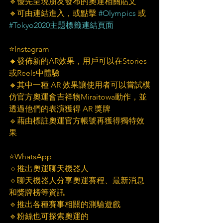
🔹優先呈現朋友發布的奧運相關貼文
🔹可由連結進入，或點擊 
#Olympics
 或 
#Tokyo2020主題標籤連結頁面
⭐️Instagram
🔹發佈新的AR效果，用戶可以在Stories
或Reels中體驗
🔹其中一種 AR 效果讓使用者可以嘗試模
仿官方奧運會吉祥物Miraitowa動作，並
透過他們的表演獲得 AR 獎牌
🔹藉由標註奧運官方帳號再獲得獨特效
果
⭐️WhatsApp
🔹推出奧運聊天機器人
🔹聊天機器人分享奧運賽程、最新消息
和獎牌榜等資訊
🔹推出各種賽事相關的測驗遊戲
🔹粉絲也可探索奧運的 