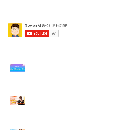
近期貼文
#每日第一手國外社群新知 #數位
社群行銷平台的變化【TikTok 宣佈
”Pride Month” 的 In-App 和 IRL
設計】
【#Steven數位社群行銷解惑室】
#點影片看更多​ Q：「怎麼做能讓
轉換（銷售）成長？」