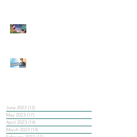
預告了新 Quest 3 VR 耳機，代表
了 Metaverse 規劃的下一階段】
#每日第一手國外社群新知 #數位
社群行銷平台的變化【Pinterest
發佈了首份 ESG 報告】
【#Steven數位社群行銷解惑室】
#點影片看更多​ Q：「在策略上創
新重要還是穩定重要？」
依日期搜尋文章
June 2023
(12)
12 posts
May 2023
(17)
17 posts
April 2023
(14)
14 posts
March 2023
(14)
14 posts
February 2023
(11)
11 posts