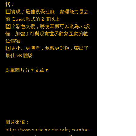
括：
1️⃣實現了最佳視覺性能—處理能力是之
前 Quest 款式的 2 倍以上
2️⃣全彩色支援，將使耳機可以做為AR設
備，加強了可與現實世界對象互動的數
位體驗
3️⃣更小、更時尚，佩戴更舒適，帶出了
最佳 VR 體驗
點擊圖片分享文章▼
圖片來源：
https://www.socialmediatoday.com/ne