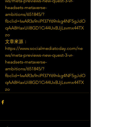
ws/meta-previews-new-quest-3-vr-
headsets-metaverse-
ambitions/651845/?
fbclid=IwAR3s9niPf37Y69nkg4NF5gJdO
qAA8HaxUiI8GD1Ci44UxBJjLsvmx44TX
zo
文章來源：
https://www.socialmediatoday.com/ne
ws/meta-previews-new-quest-3-vr-
headsets-metaverse-
ambitions/651845/?
fbclid=IwAR3s9niPf37Y69nkg4NF5gJdO
qAA8HaxUiI8GD1Ci44UxBJjLsvmx44TX
zo