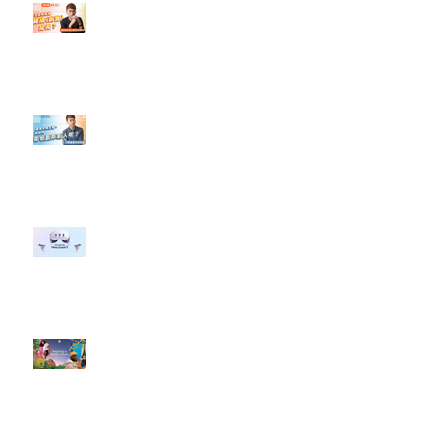
【#Steven數位社群行銷解惑室】
#點影片看更多​ Q：「怎麼做能讓
轉換（銷售）成長？」
【#Steven數位社群行銷解惑室】
#點影片看更多​ Q：「企業在數位
行銷上常犯的錯誤？」
#每日第一手國外社群新知 #數位
社群行銷平台的變化 【Meta
預告了新 Quest 3 VR 耳機，代表
了 Metaverse 規劃的下一階段】
#每日第一手國外社群新知 #數位
社群行銷平台的變化【Pinterest
發佈了首份 ESG 報告】