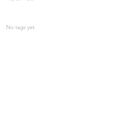
依標籤搜尋文章
No tags yet.
聯 絡 我 們