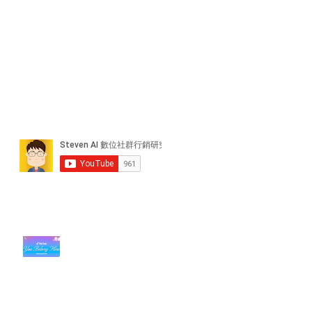
近期貼文
#每日第一手國外社群新知 #數位
社群行銷平台的變化【TikTok 宣佈
”Pride Month” 的 In-App 和 IRL
設計】