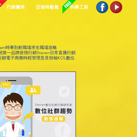
行銷寶典
亞瑞特動態
科學工具
ram
時事剖析
職場求生
職場攻略
銷第一品牌
疫情行銷
Steven日常
直播行銷
行銷
電子商務
時程管理
意見領袖KOL
數位