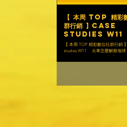
【 本周 TOP 精彩
群行銷 】case
studies W1
怎麼解救地球？
【 本周 TOP 精彩數位社群行銷 】c
studies W11 火車怎麼解救地球？ 
MBTA Commuter Rail 的「TR
活動 🔥 ​ 🪧 品牌名稱 MBTA Comm
Rail（波士頓通勤鐵路） ​ 影