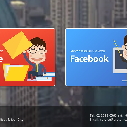
Tel: 02-2528-0566 ext.1
ist., Taipei City
Email:
service@areteinc