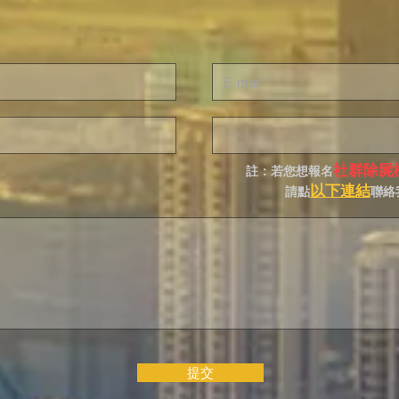
社群除屍
註：若您想報名
以下連結
請點
聯絡
提交