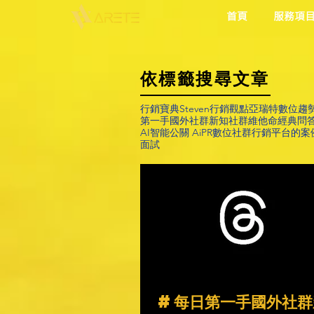
首頁
服務項
依標籤搜尋文章
行銷寶典
Steven行銷觀點
亞瑞特
數位趨
第一手國外社群新知
社群維他命
經典問
AI智能公關 AiPR
數位社群行銷平台的案
面試
#每日第一手國外社群