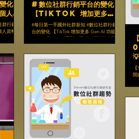
變化
#數位社群行銷平台的變化
個人資
【TikTok 增加更多
驗】
Gen AI 功能】
社群行銷平
#每日第一手國外社群新知 #數位社群行銷平
個人資料封
台的變化 【TikTok 增加更多 Gen AI 功能】
025 年的
TikTok 推出了一系列有用的、互補的人工智
歡迎的更新
慧功能，這些功能符合使用趨勢，而不是試
0
發一個新選
圖讓你產生隨機垃圾圖像。 1️⃣增加了「AI

..
Group...
【
間
位
G
的
用
像。