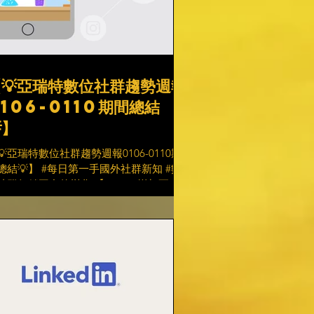
【💡亞瑞特數位社群趨勢週報
106-0110期間總結
】
💡亞瑞特數位社群趨勢週報0106-0110期
總結💡】 #每日第一手國外社群新知 #數
社群行銷平台的變化 【TikTok 增加更多
en AI 功能】 TikTok 推出了一系列有用
、互補的人工智慧功能，這些功能符合使
趨勢，而不是試圖讓你產生隨機垃圾圖
...