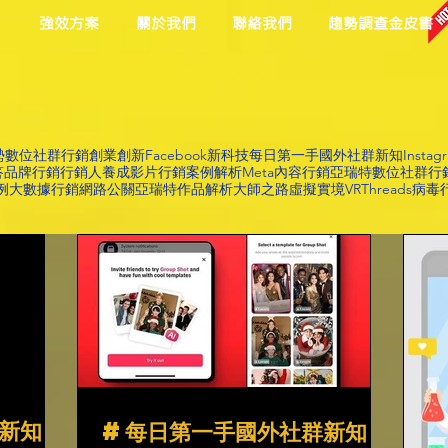
目
強效方案
關於我們
聯絡我們
趨勢調查金皮書
勢
數位社群行銷
創業創新
Facebook
新科技
每日第一手國外社群新知
Instag
答
品牌行銷
行銷人養成
影片行銷
案例解析
Meta
內容行銷
亞瑞特數位社群行
例
大數據行銷
網路公關
亞瑞特作品解析
大師之路
虛擬實境VR
Threads
病毒
新知
#每日第一手國外社群新知