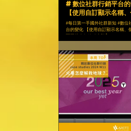
#數位社群行銷平台的
【使用自訂顯示名稱、
料封面圖片進行線程實
#每日第一手國外社群新知 #數位
台的變化 【使用自訂顯示名稱、
面圖片進行線程實驗】 Threads 2
第一次更新可能是迄今為止最受
之一，Threads 團隊目前正在開
項，使您能夠添加專門在 Threads.