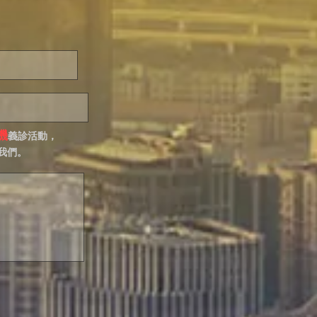
機
義診活動，
我們。