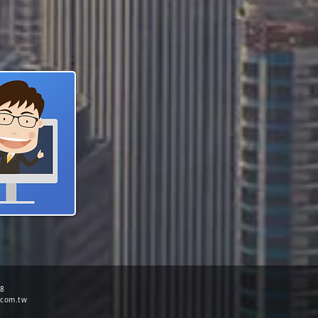
68
.com.tw