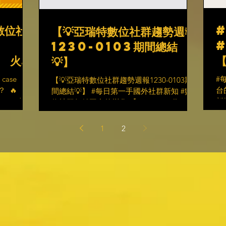
數位社
【💡亞瑞特數位社群趨勢週報
1230-0103期間總結
1 火車
【
💡】
ase
#
【💡亞瑞特數位社群趨勢週報1230-0103期
​ 🔥
台的
間總結💡】 #每日第一手國外社群新知 #數
ACKed」行銷
新
位社群行銷平台的變化 【Instagram 為一次
uter
C
性瀏覽內容實施螢幕截圖屏蔽】 Instagram
片介紹...
包
現在正在對所有在「消失模式」下或「查看
1
2
廣
一次」的私信內容實施螢幕截圖限制。...