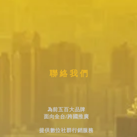
聯 絡 我 們
為前五百大品牌
面向全台/跨國推廣
提供數位社群行銷服務