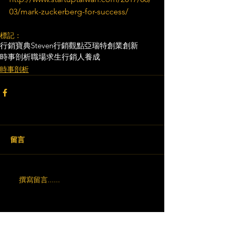
03/mark-zuckerberg-for-success/
標記：
行銷寶典
Steven行銷觀點
亞瑞特
創業創新
時事剖析
職場求生
行銷人養成
時事剖析
留言
撰寫留言......