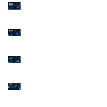
老闆黑歷史洗不掉？高管聲譽重塑
的底層邏輯
企業炎上 24H 急救：AiPR 如何建
立數位防火牆
為什麼刪了負面新聞，Google 搜
尋還是滿滿負評？
傳統公關已死？AI 摘要正在重寫
危機公關規則