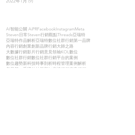
2022年1月
(9)
9 篇文章
依標籤搜尋文章
AI智能公關 AiPR
Facebook
Instagram
Meta
Steven日常
Steven行銷觀點
Threads
亞瑞特
亞瑞特作品解析
亞瑞特數位社群行銷第一品牌
內容行銷
創業創新
品牌行銷
大師之路
大數據行銷
影片行銷
意見領袖KOL
數位
數位社群行銷
數位社群行銷平台的案例
數位趨勢
新科技
時事剖析
時程管理
案例解析
每日第一手國外社群新知
疫情行銷
病毒行銷
直播行銷
社群維他命
第一手國外社群新知
經典問答
網路公關
職場攻略
職場求生
虛擬實境VR
行銷人養成
行銷寶典
電子商務
面試