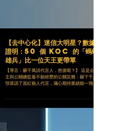
【去中心化】迷信大明星？數據
證明：50 個 KOC 的「螞蟻
雄兵」比一位天王更帶單
【導言：砸千萬請代言人，然後呢？】 這是企業
主與公關總監最不願經歷的公關災難：砸下千萬
預算請了當紅藝人代言，滿心期待業績能一飛衝
天。然而，報表出來的真實轉換率卻低得可憐
——粉絲買的是明星的限量周邊，而不是你的核
心產品。更可怕的是，在這個「人設隨時會崩
塌」的時代，藝人一旦爆出私德醜聞翻車，品牌
不僅面臨廣告下架、心血白費的慘況，還得再花