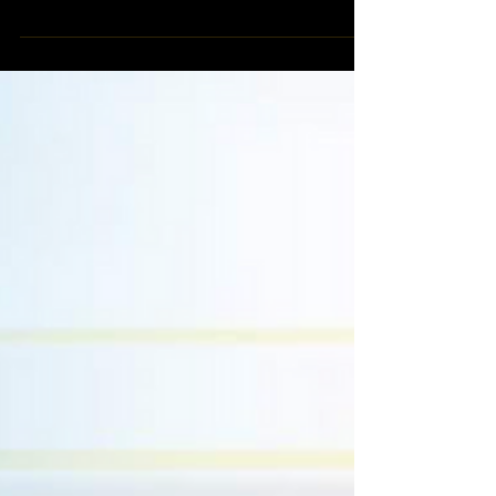
【#Steven數位社群行銷解惑室】 #點影片看更多
​ Q：「如何開拓宣傳業務和增加市場份額？」 ​
如何開拓宣傳業務和增加市場份額？ 想擴大市場
份額？這三大關鍵步驟不能少！ 讓你在競爭激烈
的市場中脫穎而出！ 就讓 Steven 為你解惑 🤘 ​...