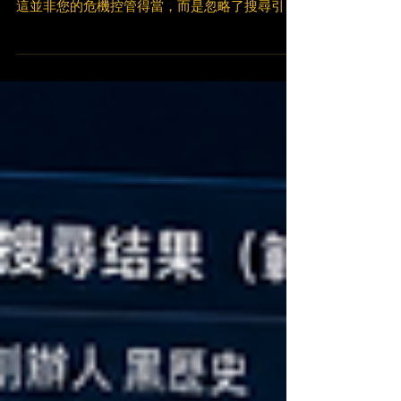
許多企業以為只要不回應，風波很快就會過去。
這並非您的危機控管得當，而是忽略了搜尋引擎
底層的資料抓取機制。隨著 AI 事實查核機制的
全面普及，論壇上的毒性負評已成為 AI 判讀品
牌形象的關鍵數據。使用者在搜尋時，將直接看
到由酸民留言總結而成的災難摘要。面對這場口
碑浩劫，企業必須全面啟動 跨平台語意對齊，將
戰場從「無聲防守」轉向「主動干預論壇共
識」。 論壇共識即事實：為何冷處理已失效，亟
需 跨平台語意對 齊？ 過去的論壇公關著重於刪
文或靜待退燒，目標是避免在 Google 第一頁引
發更多關注。然而，現代的生成式 AI 演算法更
看重資訊的「群眾共識」與「討論熱度」。當 AI
發現高權威論壇上充滿針對品牌的猛烈砲火，且
缺乏官方平衡觀點時，這些負面留言就會被無情
地轉換為標準答案。 如果企業不立即導入 跨平
台語意對齊 的新思維，您的品牌聲譽將在 AI 搜
尋結果中被酸民徹底綁架。這意味著即使您花費
大量資源維護官網，也只會白白將評價的主導權
拱手讓給論壇上的匿名攻擊者。 扭轉演算法風