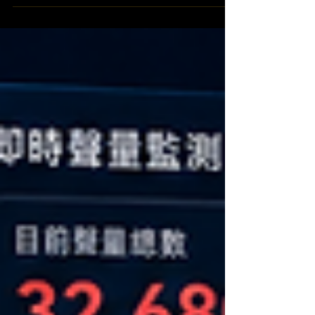
估值與信任度。然而許多高管發現，即便過去的
爭議早已落幕，網路上的負面足跡卻如影隨形。
這並非您的公關做得不夠，而是搜尋引擎的遊戲
規則已經徹底改變。隨著生成式 AI 的普及，演
算法會無情地將歷史污點統整為領導者的背景介
紹。面對這場形象浩劫，企業必須全面啟動 高管
聲譽重塑，將戰場從「掩蓋過去」轉向「用專業
語意覆蓋歷史」。 AI 永不遺忘：為何傳統洗白
已失效，亟需 高管聲譽重塑？ 過去的高管形象
包裝著重於發布大量公益新聞，目標是把負面連
結擠出 Google 第一頁。然而，現代的 AI 演算
法更看重資訊的「關聯性」與「事實權重」。當
AI 判定老闆的名字與某項負面事件具有高度綁定
關係時，一般的廣編稿根本無法動搖演算法的判
定。 如果企業不立即導入 高管聲譽重塑 的新思
維，您的領導者將在 AI 搜尋結果中被永久貼上
負面標籤。這意味著即使高層後續為產業做出龐
大貢獻，也只會白白將信任感拱手讓給懂得運用
AI 語意防護的競爭對手。 奪回歷史定位：高管
聲譽重塑 的三大實戰核心 要在 AI 摘要中洗刷污
名，必須採取符合語言模型（