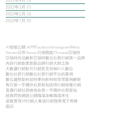
2022年4月
(3)
3 篇文章
2022年3月
(7)
7 篇文章
2022年2月
(3)
3 篇文章
2022年1月
(9)
9 篇文章
依標籤搜尋文章
AI智能公關 AiPR
Facebook
Instagram
Meta
Steven日常
Steven行銷觀點
Threads
亞瑞特
亞瑞特作品解析
亞瑞特數位社群行銷第一品牌
內容行銷
創業創新
品牌行銷
大師之路
大數據行銷
影片行銷
意見領袖KOL
數位
數位社群行銷
數位社群行銷平台的案例
數位趨勢
新科技
時事剖析
時程管理
案例解析
每日第一手國外社群新知
疫情行銷
病毒行銷
直播行銷
社群維他命
第一手國外社群新知
經典問答
網路公關
職場攻略
職場求生
虛擬實境VR
行銷人養成
行銷寶典
電子商務
面試