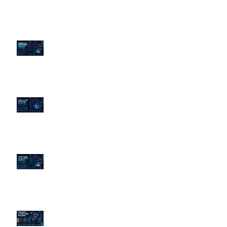
老闆黑歷史洗不掉？高管聲譽重塑
的底層邏輯
企業炎上 24H 急救：AiPR 如何建
立數位防火牆
為什麼刪了負面新聞，Google 搜
尋還是滿滿負評？
傳統公關已死？AI 摘要正在重寫
危機公關規則