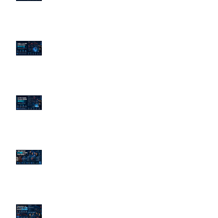
企業炎上 24H 急救：AiPR 如何建
立數位防火牆
為什麼刪了負面新聞，Google 搜
尋還是滿滿負評？
傳統公關已死？AI 摘要正在重寫
危機公關規則
官網流量斷崖下滑！解析 Google
AI 摘要如何吃掉自然搜尋