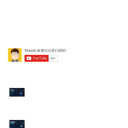
近期貼文
PTT/Dcard 毒性負評如何影響 AI
演算法？
老闆黑歷史洗不掉？高管聲譽重塑
的底層邏輯