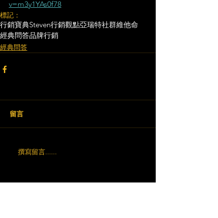
v=m3y1YAs0f78
標記：
行銷寶典
Steven行銷觀點
亞瑞特
社群維他命
經典問答
品牌行銷
經典問答
留言
撰寫留言......