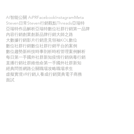
依標籤搜尋文章
AI智能公關 AiPR
Facebook
Instagram
Meta
Steven日常
Steven行銷觀點
Threads
亞瑞特
亞瑞特作品解析
亞瑞特數位社群行銷第一品牌
內容行銷
創業創新
品牌行銷
大師之路
大數據行銷
影片行銷
意見領袖KOL
數位
數位社群行銷
數位社群行銷平台的案例
數位趨勢
新科技
時事剖析
時程管理
案例解析
每日第一手國外社群新知
疫情行銷
病毒行銷
直播行銷
社群維他命
第一手國外社群新知
經典問答
網路公關
職場攻略
職場求生
虛擬實境VR
行銷人養成
行銷寶典
電子商務
面試