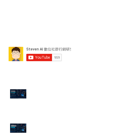
近期貼文
PTT/Dcard 毒性負評如何影響 AI
演算法？
老闆黑歷史洗不掉？高管聲譽重塑
的底層邏輯