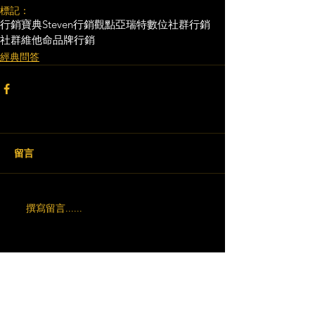
標記：
行銷寶典
Steven行銷觀點
亞瑞特
數位社群行銷
社群維他命
品牌行銷
經典問答
留言
撰寫留言......