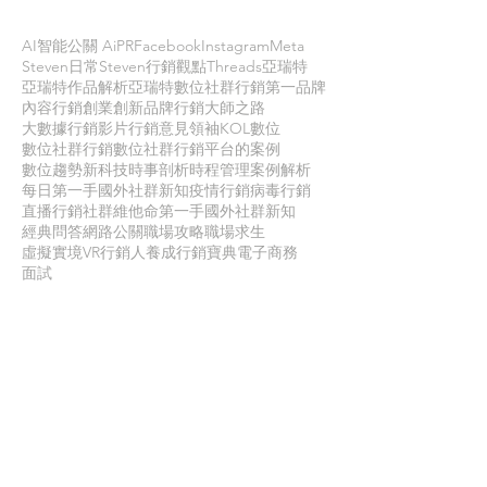
AI智能公關 AiPR
Facebook
Instagram
Meta
Steven日常
Steven行銷觀點
Threads
亞瑞特
亞瑞特作品解析
亞瑞特數位社群行銷第一品牌
內容行銷
創業創新
品牌行銷
大師之路
大數據行銷
影片行銷
意見領袖KOL
數位
數位社群行銷
數位社群行銷平台的案例
數位趨勢
新科技
時事剖析
時程管理
案例解析
每日第一手國外社群新知
疫情行銷
病毒行銷
直播行銷
社群維他命
第一手國外社群新知
經典問答
網路公關
職場攻略
職場求生
虛擬實境VR
行銷人養成
行銷寶典
電子商務
面試