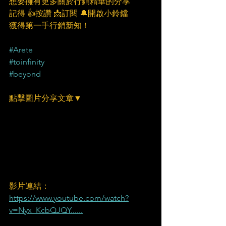
想要擁有更多關於行銷精華的分享
記得 👍按讚 📩訂閱 🔔開啟小鈴鐺
獲得第一手行銷新知！
#Arete
#toinfinity
#beyond
點擊圖片分享文章▼
影片連結：
https://www.youtube.com/watch?
v=Nyx_KcbQJQY......