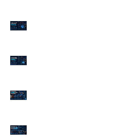
企業炎上 24H 急救：AiPR 如何建
立數位防火牆
為什麼刪了負面新聞，Google 搜
尋還是滿滿負評？
傳統公關已死？AI 摘要正在重寫
危機公關規則
官網流量斷崖下滑！解析 Google
AI 摘要如何吃掉自然搜尋