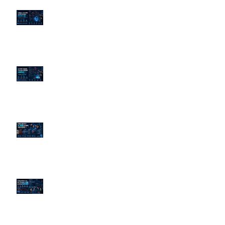
企業炎上 24H 急救：AiPR 如何建
立數位防火牆
為什麼刪了負面新聞，Google 搜
尋還是滿滿負評？
傳統公關已死？AI 摘要正在重寫
危機公關規則
官網流量斷崖下滑！解析 Google
AI 摘要如何吃掉自然搜尋