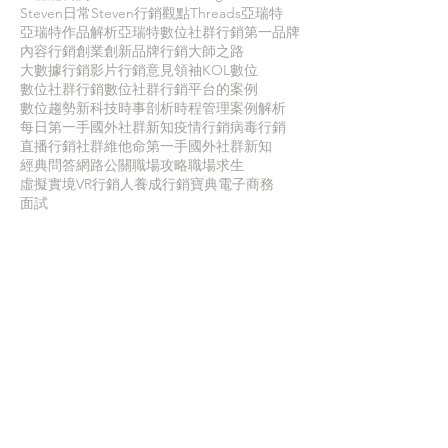
Steven日常
Steven行銷觀點
Threads
亞瑞特
亞瑞特作品解析
亞瑞特數位社群行銷第一品牌
內容行銷
創業創新
品牌行銷
大師之路
大數據行銷
影片行銷
意見領袖KOL
數位
數位社群行銷
數位社群行銷平台的案例
數位趨勢
新科技
時事剖析
時程管理
案例解析
每日第一手國外社群新知
疫情行銷
病毒行銷
直播行銷
社群維他命
第一手國外社群新知
經典問答
網路公關
職場攻略
職場求生
虛擬實境VR
行銷人養成
行銷寶典
電子商務
面試