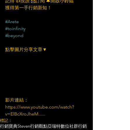
記得 👍按讚 📩訂閱 🔔開啟小鈴鐺
獲得第一手行銷新知！
#Arete
#toinfinity
#beyond
點擊圖片分享文章▼
影片連結：
https://www.youtube.com/watch?
v=ElBcXroJheM......
標記：
行銷寶典
Steven行銷觀點
亞瑞特
數位社群行銷