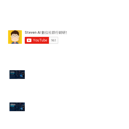
近期貼文
PTT/Dcard 毒性負評如何影響 AI
演算法？
老闆黑歷史洗不掉？高管聲譽重塑
的底層邏輯