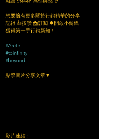
就讓 Steven 為你解惑 🤘
想要擁有更多關於行銷精華的分享
記得 👍按讚 📩訂閱 🔔開啟小鈴鐺
獲得第一手行銷新知！
#Arete
#toinfinity
#beyond
點擊圖片分享文章▼
影片連結：