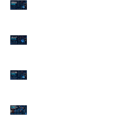
老闆黑歷史洗不掉？高管聲譽重塑
的底層邏輯
企業炎上 24H 急救：AiPR 如何建
立數位防火牆
為什麼刪了負面新聞，Google 搜
尋還是滿滿負評？
傳統公關已死？AI 摘要正在重寫
危機公關規則