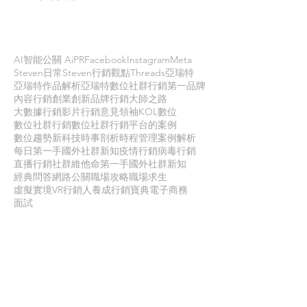
依標籤搜尋文章
AI智能公關 AiPR
Facebook
Instagram
Meta
Steven日常
Steven行銷觀點
Threads
亞瑞特
亞瑞特作品解析
亞瑞特數位社群行銷第一品牌
內容行銷
創業創新
品牌行銷
大師之路
大數據行銷
影片行銷
意見領袖KOL
數位
數位社群行銷
數位社群行銷平台的案例
數位趨勢
新科技
時事剖析
時程管理
案例解析
每日第一手國外社群新知
疫情行銷
病毒行銷
直播行銷
社群維他命
第一手國外社群新知
經典問答
網路公關
職場攻略
職場求生
虛擬實境VR
行銷人養成
行銷寶典
電子商務
面試