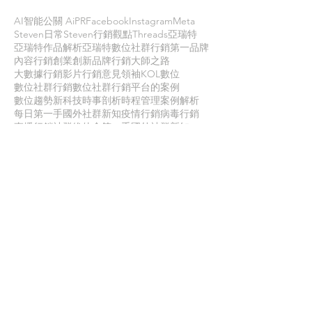
AI智能公關 AiPR
Facebook
Instagram
Meta
Steven日常
Steven行銷觀點
Threads
亞瑞特
亞瑞特作品解析
亞瑞特數位社群行銷第一品牌
內容行銷
創業創新
品牌行銷
大師之路
大數據行銷
影片行銷
意見領袖KOL
數位
數位社群行銷
數位社群行銷平台的案例
數位趨勢
新科技
時事剖析
時程管理
案例解析
每日第一手國外社群新知
疫情行銷
病毒行銷
直播行銷
社群維他命
第一手國外社群新知
經典問答
網路公關
職場攻略
職場求生
虛擬實境VR
行銷人養成
行銷寶典
電子商務
面試