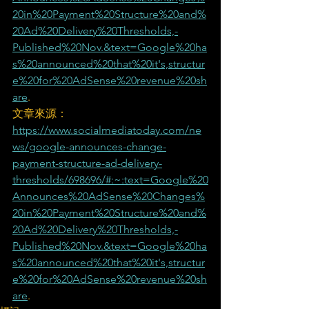
20in%20Payment%20Structure%20and%
20Ad%20Delivery%20Thresholds,-
Published%20Nov.&text=Google%20ha
s%20announced%20that%20it's,structur
e%20for%20AdSense%20revenue%20sh
are
.
文章來源：
https://www.socialmediatoday.com/ne
ws/google-announces-change-
payment-structure-ad-delivery-
thresholds/698696/#:~:text=Google%20
Announces%20AdSense%20Changes%
20in%20Payment%20Structure%20and%
20Ad%20Delivery%20Thresholds,-
Published%20Nov.&text=Google%20ha
s%20announced%20that%20it's,structur
e%20for%20AdSense%20revenue%20sh
are
.