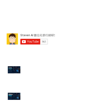
近期貼文
PTT/Dcard 毒性負評如何影響 AI
演算法？
老闆黑歷史洗不掉？高管聲譽重塑
的底層邏輯