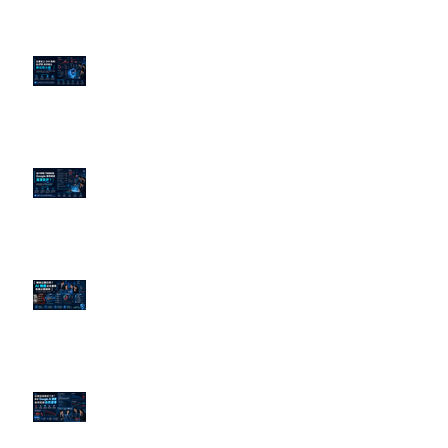
企業炎上 24H 急救：AiPR 如何建
立數位防火牆
為什麼刪了負面新聞，Google 搜
尋還是滿滿負評？
傳統公關已死？AI 摘要正在重寫
危機公關規則
官網流量斷崖下滑！解析 Google
AI 摘要如何吃掉自然搜尋