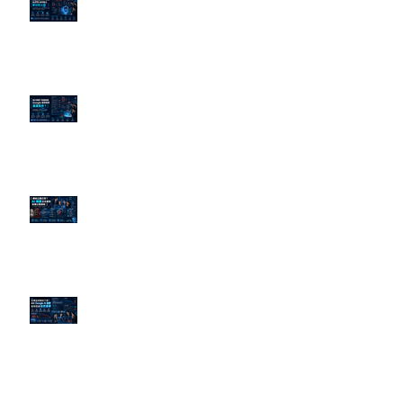
企業炎上 24H 急救：AiPR 如何建
立數位防火牆
為什麼刪了負面新聞，Google 搜
尋還是滿滿負評？
傳統公關已死？AI 摘要正在重寫
危機公關規則
官網流量斷崖下滑！解析 Google
AI 摘要如何吃掉自然搜尋
依日期搜尋文章