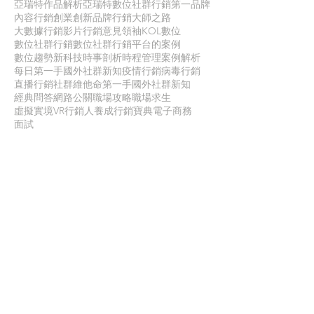
亞瑞特作品解析
亞瑞特數位社群行銷第一品牌
內容行銷
創業創新
品牌行銷
大師之路
大數據行銷
影片行銷
意見領袖KOL
數位
數位社群行銷
數位社群行銷平台的案例
數位趨勢
新科技
時事剖析
時程管理
案例解析
每日第一手國外社群新知
疫情行銷
病毒行銷
直播行銷
社群維他命
第一手國外社群新知
經典問答
網路公關
職場攻略
職場求生
虛擬實境VR
行銷人養成
行銷寶典
電子商務
面試
聯 絡 我 們