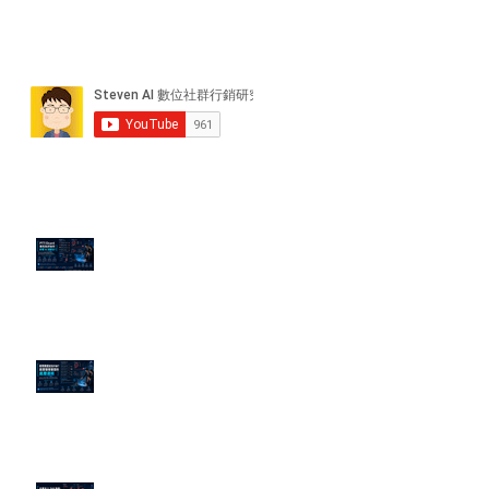
近期貼文
PTT/Dcard 毒性負評如何影響 AI
演算法？
老闆黑歷史洗不掉？高管聲譽重塑
的底層邏輯