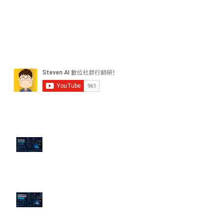
近期貼文
PTT/Dcard 毒性負評如何影響 AI
演算法？
老闆黑歷史洗不掉？高管聲譽重塑
的底層邏輯