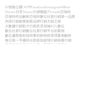
AI智能公關 AiPR
Facebook
Instagram
Meta
Steven日常
Steven行銷觀點
Threads
亞瑞特
亞瑞特作品解析
亞瑞特數位社群行銷第一品牌
內容行銷
創業創新
品牌行銷
大師之路
大數據行銷
影片行銷
意見領袖KOL
數位
數位社群行銷
數位社群行銷平台的案例
數位趨勢
新科技
時事剖析
時程管理
案例解析
每日第一手國外社群新知
疫情行銷
病毒行銷
直播行銷
社群維他命
第一手國外社群新知
經典問答
網路公關
職場攻略
職場求生
虛擬實境VR
行銷人養成
行銷寶典
電子商務
面試