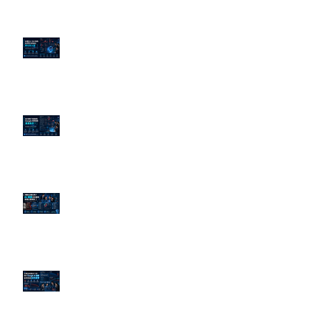
企業炎上 24H 急救：AiPR 如何建
立數位防火牆
為什麼刪了負面新聞，Google 搜
尋還是滿滿負評？
傳統公關已死？AI 摘要正在重寫
危機公關規則
官網流量斷崖下滑！解析 Google
AI 摘要如何吃掉自然搜尋