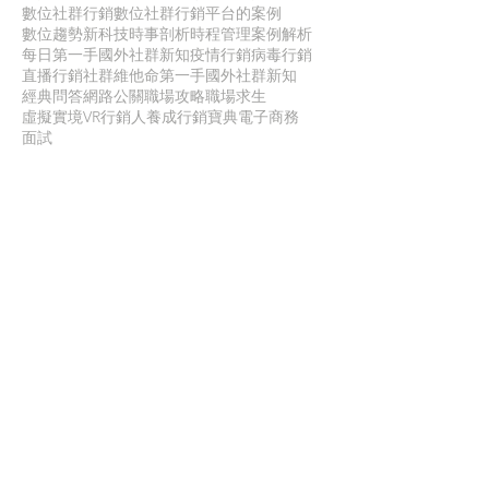
數位社群行銷
數位社群行銷平台的案例
數位趨勢
新科技
時事剖析
時程管理
案例解析
每日第一手國外社群新知
疫情行銷
病毒行銷
直播行銷
社群維他命
第一手國外社群新知
經典問答
網路公關
職場攻略
職場求生
虛擬實境VR
行銷人養成
行銷寶典
電子商務
面試
聯 絡 我 們