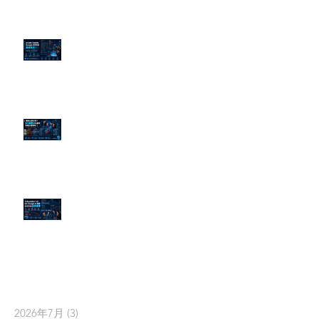
為什麼刪了負面新聞，Google 搜
尋還是滿滿負評？
傳統公關已死？AI 摘要正在重寫
危機公關規則
官網流量斷崖下滑！解析 Google
AI 摘要如何吃掉自然搜尋
依日期搜尋文章
2026年7月
(3)
3 篇文章