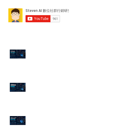
近期貼文
PTT/Dcard 毒性負評如何影響 AI
演算法？
老闆黑歷史洗不掉？高管聲譽重塑
的底層邏輯
企業炎上 24H 急救：AiPR 如何建
立數位防火牆