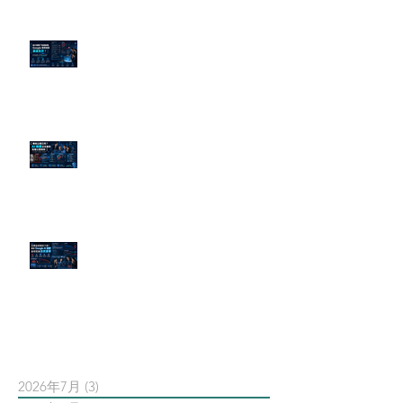
為什麼刪了負面新聞，Google 搜
尋還是滿滿負評？
傳統公關已死？AI 摘要正在重寫
危機公關規則
官網流量斷崖下滑！解析 Google
AI 摘要如何吃掉自然搜尋
依日期搜尋文章
2026年7月
(3)
3 篇文章