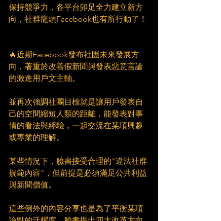
保持競爭力，各平台卯足全力建立新方
向，社群龍頭Facebook也有所行動了！
🔥近期Facebook發布社團未來發展方
向，著重於改善假新聞與發表惡意言論
的激進用戶文主軸。
並再次強調社團目標就是讓用戶發表自
己的空間縮短人類的距離，能發表對事
情的看法與經驗，一起交流在某項興趣
或專業的理解。
某些情況下，臉書接受合理的"違法社群
規範內容"，但前提是必須滿足公共利益
與新聞價值。
這些例外的內容分享也是為了平衡某項
論點的活耀度，臉書提出四大改革方向