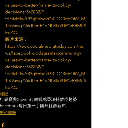
values-to-better-frame-its-policy-
decisions/562832/?
fbclid=IwAR3gFnbekGXLQ43qhQkV_M
1etVawg7VxdLrmE4bNLXIxVUR1zRRMifS
EoAQ
圖片來源：
https://www.socialmediatoday.com/ne
ws/facebook-updates-its-community-
values-to-better-frame-its-policy-
decisions/562832/?
fbclid=IwAR3gFnbekGXLQ43qhQkV_M
1etVawg7VxdLrmE4bNLXIxVUR1zRRMifS
EoAQ
標記：
行銷寶典
Steven行銷觀點
亞瑞特
數位趨勢
Facebook
每日第一手國外社群新知
數位趨勢