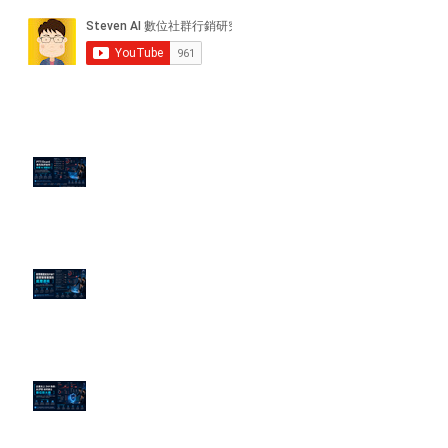
近期貼文
PTT/Dcard 毒性負評如何影響 AI
演算法？
老闆黑歷史洗不掉？高管聲譽重塑
的底層邏輯
企業炎上 24H 急救：AiPR 如何建
立數位防火牆