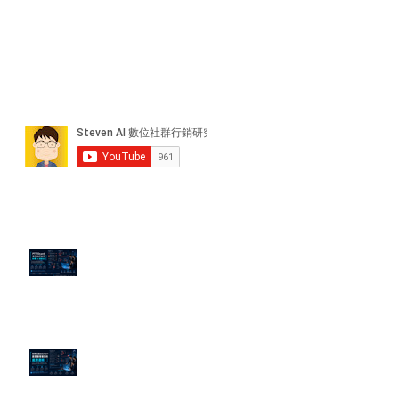
近期貼文
PTT/Dcard 毒性負評如何影響 AI
演算法？
老闆黑歷史洗不掉？高管聲譽重塑
的底層邏輯