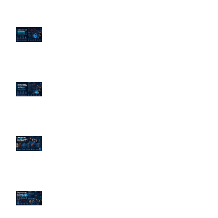
企業炎上 24H 急救：AiPR 如何建
立數位防火牆
為什麼刪了負面新聞，Google 搜
尋還是滿滿負評？
傳統公關已死？AI 摘要正在重寫
危機公關規則
官網流量斷崖下滑！解析 Google
AI 摘要如何吃掉自然搜尋