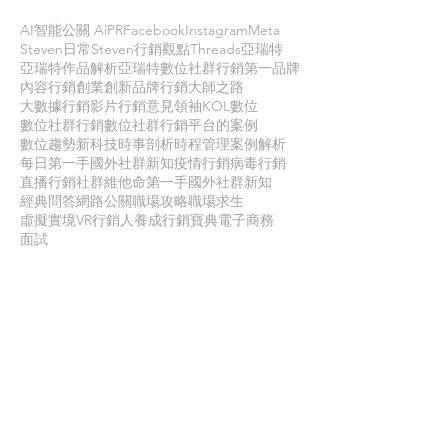
AI智能公關 AiPR
Facebook
Instagram
Meta
Steven日常
Steven行銷觀點
Threads
亞瑞特
亞瑞特作品解析
亞瑞特數位社群行銷第一品牌
內容行銷
創業創新
品牌行銷
大師之路
大數據行銷
影片行銷
意見領袖KOL
數位
數位社群行銷
數位社群行銷平台的案例
數位趨勢
新科技
時事剖析
時程管理
案例解析
每日第一手國外社群新知
疫情行銷
病毒行銷
直播行銷
社群維他命
第一手國外社群新知
經典問答
網路公關
職場攻略
職場求生
虛擬實境VR
行銷人養成
行銷寶典
電子商務
面試