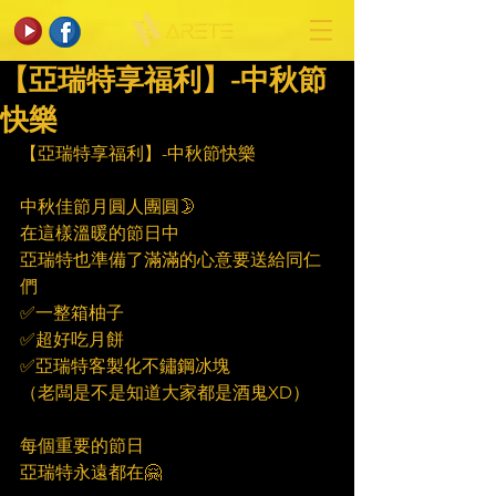
【亞瑞特享福利】-中秋節
快樂
【亞瑞特享福利】-中秋節快樂
中秋佳節月圓人團圓🌛
在這樣溫暖的節日中
亞瑞特也準備了滿滿的心意要送給同仁
們
✅一整箱柚子
✅超好吃月餅
✅亞瑞特客製化不鏽鋼冰塊
（老闆是不是知道大家都是酒鬼XD）
每個重要的節日
亞瑞特永遠都在🤗