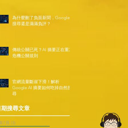
為什麼刪了負面新聞，Google
搜尋還是滿滿負評？
傳統公關已死？AI 摘要正在重寫
危機公關規則
官網流量斷崖下滑！解析
Google AI 摘要如何吃掉自然搜
尋
日期搜尋文章
6年7月
(3)
3 篇文章