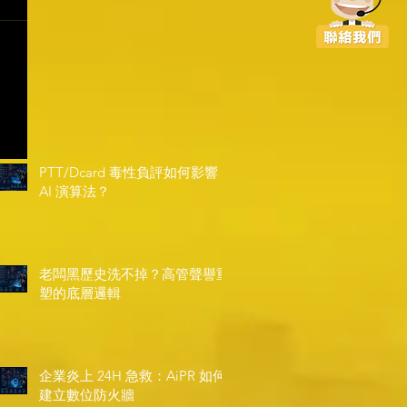
PTT/Dcard 毒性負評如何影響
AI 演算法？
老闆黑歷史洗不掉？高管聲譽重
塑的底層邏輯
企業炎上 24H 急救：AiPR 如何
建立數位防火牆