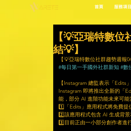
首頁
服務項
【💡亞瑞特數位社
結💡】
【💡亞瑞特數位社群趨勢週報040
#每日第一手國外社群新知
#數
【Instagram 總監表示「Edits
Instagram 即將推出全新的
能，部分 AI 進階功能未來可
1️⃣「Edits」應用程式將免
2️⃣該應用程式包含 AI 生成
3️⃣目前正由一小部分創作者進