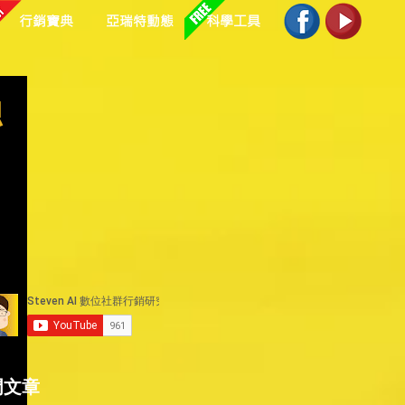
行銷寶典
亞瑞特動態
科學工具
總
門文章