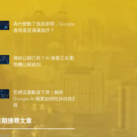
為什麼刪了負面新聞，Google
搜尋還是滿滿負評？
傳統公關已死？AI 摘要正在重寫
危機公關規則
官網流量斷崖下滑！解析
Google AI 摘要如何吃掉自然搜
尋
日期搜尋文章
6年7月
(3)
3 篇文章