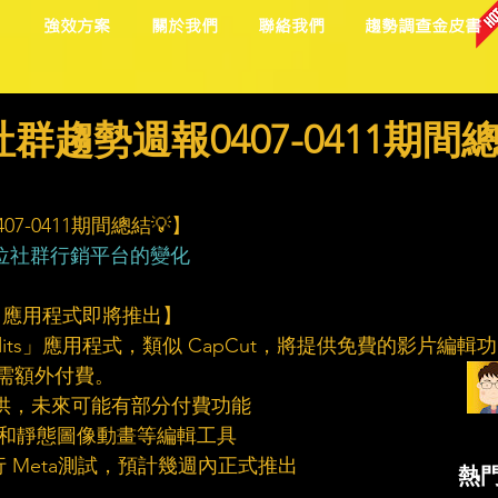
目
強效方案
關於我們
聯絡我們
趨勢調查金皮書
群趨勢週報0407-0411期間
7-0411期間總結💡】
位社群行銷平台的變化
」應用程式即將推出】       
「Edits」應用程式，類似 CapCut，將提供免費的影片編輯功
能需額外付費。
費提供，未來可能有部分付費功能
背景和靜態圖像動畫等編輯工具
行 Meta測試，預計幾週內正式推出
熱