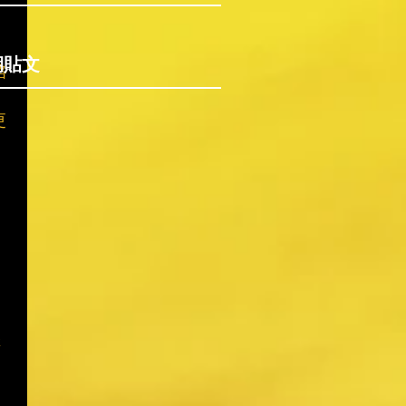
期貼文
格
更
 