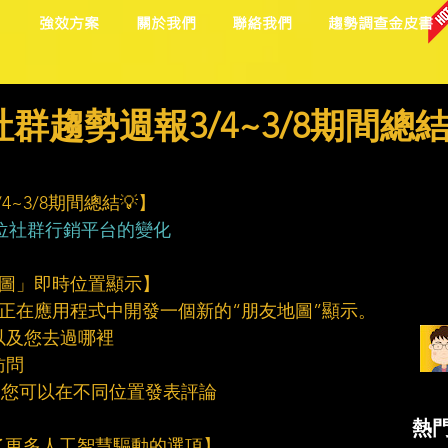
目
強效方案
關於我們
聯絡我們
趨勢調查金皮書
群趨勢週報3/4~3/8期間總
~3/8期間總結💡】
位社群行銷平台的變化
友地圖」即時位置顯示】
它確實正在應用程式中開發一個新的“朋友地圖”顯示。
以及您去過哪裡
訪問
以便您可以在不同位置發表評論
熱
增加了更多人工智慧驅動的選項】