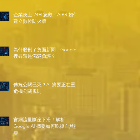
企業炎上 24H 急救：AiPR 如何
建立數位防火牆
為什麼刪了負面新聞，Google
搜尋還是滿滿負評？
傳統公關已死？AI 摘要正在重寫
危機公關規則
官網流量斷崖下滑！解析
Google AI 摘要如何吃掉自然搜
尋