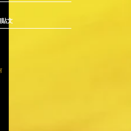
期貼文
何