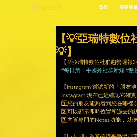
首頁
服務項
【💡亞瑞特數位社
💡】
【💡亞瑞特數位社群趨勢週報3/4
#每日第一手國外社群新知
#數
【Instagram 嘗試新的「朋
Instagram 現在已經確認
1️⃣您的朋友能夠看到您在哪裡
2️⃣可以顯示即時位置和過去的
3️⃣內置專門的Notes功能，
【LinkedIn 為其招聘平臺