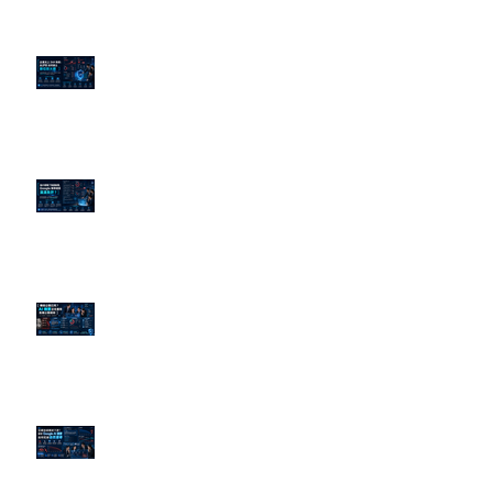
企業炎上 24H 急救：AiPR 如何建
立數位防火牆
為什麼刪了負面新聞，Google 搜
尋還是滿滿負評？
傳統公關已死？AI 摘要正在重寫
危機公關規則
官網流量斷崖下滑！解析 Google
AI 摘要如何吃掉自然搜尋