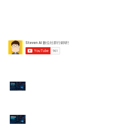
近期貼文
PTT/Dcard 毒性負評如何影響 AI
演算法？
老闆黑歷史洗不掉？高管聲譽重塑
的底層邏輯