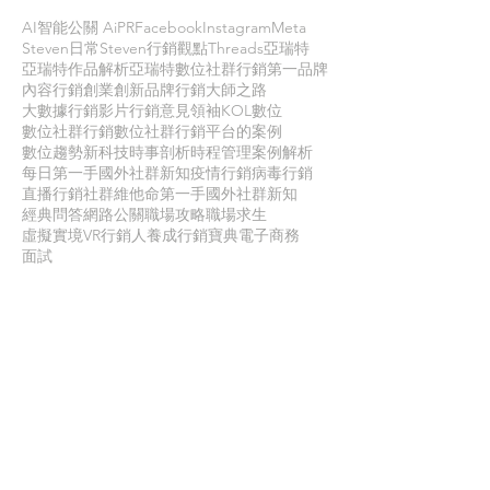
AI智能公關 AiPR
Facebook
Instagram
Meta
Steven日常
Steven行銷觀點
Threads
亞瑞特
亞瑞特作品解析
亞瑞特數位社群行銷第一品牌
內容行銷
創業創新
品牌行銷
大師之路
大數據行銷
影片行銷
意見領袖KOL
數位
數位社群行銷
數位社群行銷平台的案例
數位趨勢
新科技
時事剖析
時程管理
案例解析
每日第一手國外社群新知
疫情行銷
病毒行銷
直播行銷
社群維他命
第一手國外社群新知
經典問答
網路公關
職場攻略
職場求生
虛擬實境VR
行銷人養成
行銷寶典
電子商務
面試