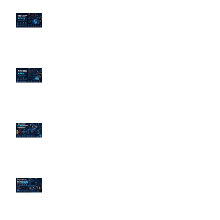
企業炎上 24H 急救：AiPR 如何建
立數位防火牆
為什麼刪了負面新聞，Google 搜
尋還是滿滿負評？
傳統公關已死？AI 摘要正在重寫
危機公關規則
官網流量斷崖下滑！解析 Google
AI 摘要如何吃掉自然搜尋