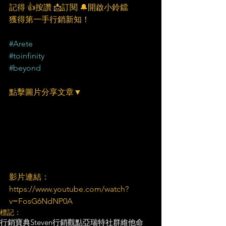
記得 👍按讚 📩訂閱 🔔開啟小鈴鐺
獲得第一手行銷新知！
#Arete
#toinfinity
#beyond
點擊圖片分享文章▼
影片連結：
https://www.youtube.com/watch?
v=FosG6NdNP0A
標記：
行銷寶典
Steven行銷觀點
亞瑞特
社群維他命