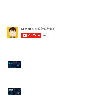
近期貼文
PTT/Dcard 毒性負評如何影響 AI
演算法？
老闆黑歷史洗不掉？高管聲譽重塑
的底層邏輯