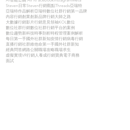
AI智能公關 AiPR
Facebook
Instagram
Meta
Steven日常
Steven行銷觀點
Threads
亞瑞特
亞瑞特作品解析
亞瑞特數位社群行銷第一品牌
內容行銷
創業創新
品牌行銷
大師之路
大數據行銷
影片行銷
意見領袖KOL
數位
數位社群行銷
數位社群行銷平台的案例
數位趨勢
新科技
時事剖析
時程管理
案例解析
每日第一手國外社群新知
疫情行銷
病毒行銷
直播行銷
社群維他命
第一手國外社群新知
經典問答
網路公關
職場攻略
職場求生
虛擬實境VR
行銷人養成
行銷寶典
電子商務
面試