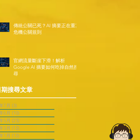
傳統公關已死？AI 摘要正在重寫
危機公關規則
官網流量斷崖下滑！解析
Google AI 摘要如何吃掉自然搜
尋
日期搜尋文章
6年7月
(3)
3 篇文章
6年6月
(10)
10 篇文章
6年5月
(23)
23 篇文章
6年3月
(12)
12 篇文章
6年1月
(12)
12 篇文章