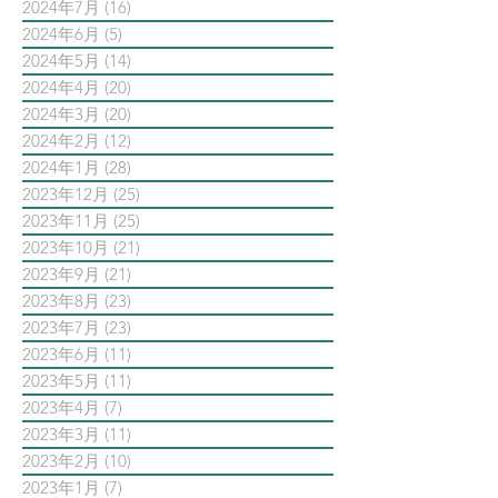
2024年7月
(16)
16 篇文章
2024年6月
(5)
5 篇文章
2024年5月
(14)
14 篇文章
2024年4月
(20)
20 篇文章
2024年3月
(20)
20 篇文章
2024年2月
(12)
12 篇文章
2024年1月
(28)
28 篇文章
2023年12月
(25)
25 篇文章
2023年11月
(25)
25 篇文章
2023年10月
(21)
21 篇文章
2023年9月
(21)
21 篇文章
2023年8月
(23)
23 篇文章
2023年7月
(23)
23 篇文章
2023年6月
(11)
11 篇文章
2023年5月
(11)
11 篇文章
2023年4月
(7)
7 篇文章
2023年3月
(11)
11 篇文章
2023年2月
(10)
10 篇文章
2023年1月
(7)
7 篇文章