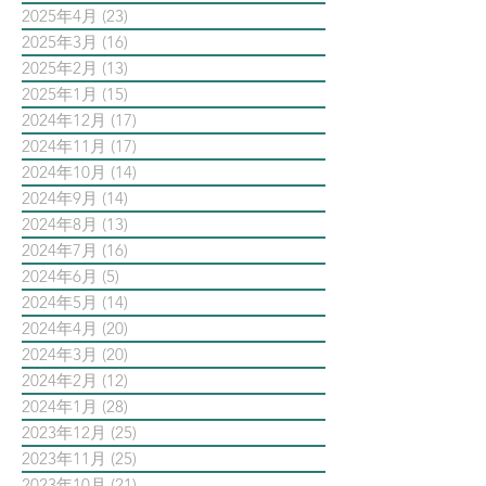
2025年4月
(23)
23 篇文章
2025年3月
(16)
16 篇文章
2025年2月
(13)
13 篇文章
2025年1月
(15)
15 篇文章
2024年12月
(17)
17 篇文章
2024年11月
(17)
17 篇文章
2024年10月
(14)
14 篇文章
2024年9月
(14)
14 篇文章
2024年8月
(13)
13 篇文章
2024年7月
(16)
16 篇文章
2024年6月
(5)
5 篇文章
2024年5月
(14)
14 篇文章
2024年4月
(20)
20 篇文章
2024年3月
(20)
20 篇文章
2024年2月
(12)
12 篇文章
2024年1月
(28)
28 篇文章
2023年12月
(25)
25 篇文章
2023年11月
(25)
25 篇文章
2023年10月
(21)
21 篇文章