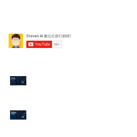
近期貼文
PTT/Dcard 毒性負評如何影響 AI
演算法？
老闆黑歷史洗不掉？高管聲譽重塑
的底層邏輯