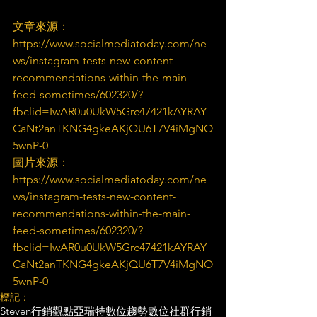
文章來源：
https://www.socialmediatoday.com/ne
ws/instagram-tests-new-content-
recommendations-within-the-main-
feed-sometimes/602320/?
fbclid=IwAR0u0UkW5Grc47421kAYRAY
CaNt2anTKNG4gkeAKjQU6T7V4iMgNO
5wnP-0
圖片來源：
https://www.socialmediatoday.com/ne
ws/instagram-tests-new-content-
recommendations-within-the-main-
feed-sometimes/602320/?
fbclid=IwAR0u0UkW5Grc47421kAYRAY
CaNt2anTKNG4gkeAKjQU6T7V4iMgNO
5wnP-0
標記：
Steven行銷觀點
亞瑞特
數位趨勢
數位社群行銷