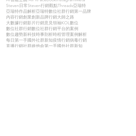
Steven日常
Steven行銷觀點
Threads
亞瑞特
亞瑞特作品解析
亞瑞特數位社群行銷第一品牌
內容行銷
創業創新
品牌行銷
大師之路
大數據行銷
影片行銷
意見領袖KOL
數位
數位社群行銷
數位社群行銷平台的案例
數位趨勢
新科技
時事剖析
時程管理
案例解析
每日第一手國外社群新知
疫情行銷
病毒行銷
直播行銷
社群維他命
第一手國外社群新知
經典問答
網路公關
職場攻略
職場求生
虛擬實境VR
行銷人養成
行銷寶典
電子商務
面試