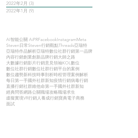
2022年2月
(3)
3 篇文章
2022年1月
(9)
9 篇文章
依標籤搜尋文章
AI智能公關 AiPR
Facebook
Instagram
Meta
Steven日常
Steven行銷觀點
Threads
亞瑞特
亞瑞特作品解析
亞瑞特數位社群行銷第一品牌
內容行銷
創業創新
品牌行銷
大師之路
大數據行銷
影片行銷
意見領袖KOL
數位
數位社群行銷
數位社群行銷平台的案例
數位趨勢
新科技
時事剖析
時程管理
案例解析
每日第一手國外社群新知
疫情行銷
病毒行銷
直播行銷
社群維他命
第一手國外社群新知
經典問答
網路公關
職場攻略
職場求生
虛擬實境VR
行銷人養成
行銷寶典
電子商務
面試