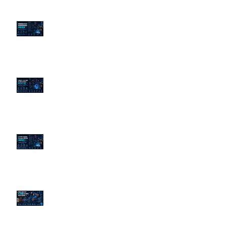
老闆黑歷史洗不掉？高管聲譽重塑
的底層邏輯
企業炎上 24H 急救：AiPR 如何建
立數位防火牆
為什麼刪了負面新聞，Google 搜
尋還是滿滿負評？
傳統公關已死？AI 摘要正在重寫
危機公關規則