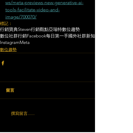
ws/meta-previews-new-generative-ai-
tools-facilitate-video-and-
image/700070/
標記：
行銷寶典
Steven行銷觀點
亞瑞特
數位趨勢
數位社群行銷
Facebook
每日第一手國外社群新知
Instagram
Meta
數位趨勢
留言
撰寫留言......