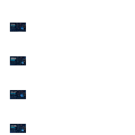
近期貼文
PTT/Dcard 毒性負評如何影響 AI
演算法？
老闆黑歷史洗不掉？高管聲譽重塑
的底層邏輯
企業炎上 24H 急救：AiPR 如何建
立數位防火牆
為什麼刪了負面新聞，Google 搜
尋還是滿滿負評？