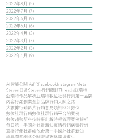
2022年8月
(5)
5 篇文章
2022年7月
(7)
7 篇文章
2022年6月
(9)
9 篇文章
2022年5月
(6)
6 篇文章
2022年4月
(3)
3 篇文章
2022年3月
(7)
7 篇文章
2022年2月
(3)
3 篇文章
2022年1月
(9)
9 篇文章
依標籤搜尋文章
AI智能公關 AiPR
Facebook
Instagram
Meta
Steven日常
Steven行銷觀點
Threads
亞瑞特
亞瑞特作品解析
亞瑞特數位社群行銷第一品牌
內容行銷
創業創新
品牌行銷
大師之路
大數據行銷
影片行銷
意見領袖KOL
數位
數位社群行銷
數位社群行銷平台的案例
數位趨勢
新科技
時事剖析
時程管理
案例解析
每日第一手國外社群新知
疫情行銷
病毒行銷
直播行銷
社群維他命
第一手國外社群新知
經典問答
網路公關
職場攻略
職場求生