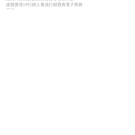
虛擬實境VR
行銷人養成
行銷寶典
電子商務
面試
聯 絡 我 們