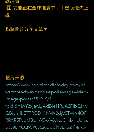
誤踩雷
 3️⃣ 功能正在全球推廣中，手機版優先上
線
點擊圖片分享文章▼
圖片來源：
https://www.socialmediatoday.com/ne
ws/threads-expands-spoiler-tags-video-
image-posts/751919/?
fbclid=IwY2xjawLjAdBleHRuA2FlbQIxM
QBicmlkETFRODk1NVN2djV0TWN4OF
RRAR5PseMBU_A5VxV6JwJOlnb_lUujcs
bW8Li4CQWV836zvDpdlYJDju2rfNiikw_