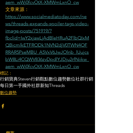
aem_wWj0fcvOtX-XMWmLxnO_cw
文章來源：
https://www.socialmediatoday.com/ne
ws/threads-expands-spoiler-tags-video-
image-posts/751919/?
fbclid=IwY2xjawLjAdBleHRuA2FlbQIxM
QBicmlkETFRODk1NVN2djV0TWN4OF
RRAR5PseMBU_A5VxV6JwJOlnb_lUujcs
bW8Li4CQWV836zvDpdlYJDju2rfNiikw_
aem_wWj0fcvOtX-XMWmLxnO_cw
標記：
行銷寶典
Steven行銷觀點
數位趨勢
數位社群行銷
每日第一手國外社群新知
Threads
數位趨勢