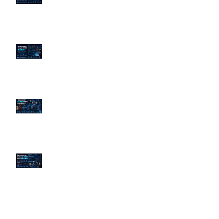
立數位防火牆
為什麼刪了負面新聞，Google 搜
尋還是滿滿負評？
傳統公關已死？AI 摘要正在重寫
危機公關規則
官網流量斷崖下滑！解析 Google
AI 摘要如何吃掉自然搜尋
依日期搜尋文章