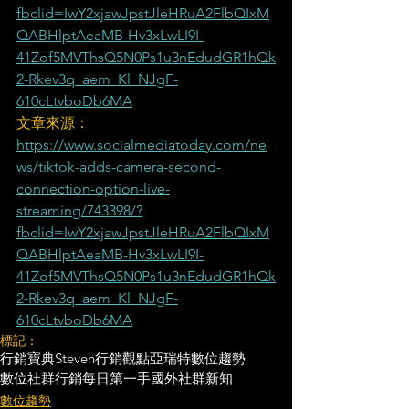
fbclid=IwY2xjawJpstJleHRuA2FlbQIxM
QABHlptAeaMB-Hv3xLwLI9I-
41Zof5MVThsQ5N0Ps1u3nEdudGR1hQk
2-Rkev3q_aem_Kl_NJgF-
610cLtvboDb6MA
文章來源：
https://www.socialmediatoday.com/ne
ws/tiktok-adds-camera-second-
connection-option-live-
streaming/743398/?
fbclid=IwY2xjawJpstJleHRuA2FlbQIxM
QABHlptAeaMB-Hv3xLwLI9I-
41Zof5MVThsQ5N0Ps1u3nEdudGR1hQk
2-Rkev3q_aem_Kl_NJgF-
610cLtvboDb6MA
標記：
行銷寶典
Steven行銷觀點
亞瑞特
數位趨勢
數位社群行銷
每日第一手國外社群新知
數位趨勢