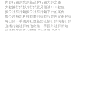
內容行銷
創業創新
品牌行銷
大師之路
大數據行銷
影片行銷
意見領袖KOL
數位
數位社群行銷
數位社群行銷平台的案例
數位趨勢
新科技
時事剖析
時程管理
案例解析
每日第一手國外社群新知
疫情行銷
病毒行銷
直播行銷
社群維他命
第一手國外社群新知
經典問答
網路公關
職場攻略
職場求生
虛擬實境VR
行銷人養成
行銷寶典
電子商務
面試
聯 絡 我 們