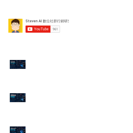
近期貼文
PTT/Dcard 毒性負評如何影響 AI
演算法？
老闆黑歷史洗不掉？高管聲譽重塑
的底層邏輯
企業炎上 24H 急救：AiPR 如何建