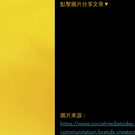
點擊圖片分享文章▼
圖片來源：
https://www.socialmediatoday.
communitation-brands-creator