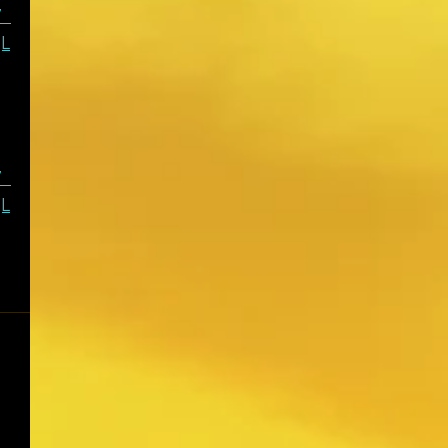
7_
L
7_
L