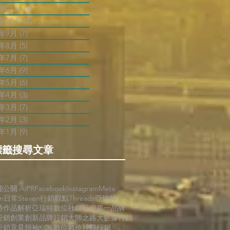
2年11月
(9)
9 篇文章
2年10月
(7)
7 篇文章
2年9月
(7)
7 篇文章
2年8月
(5)
5 篇文章
2年7月
(7)
7 篇文章
2年6月
(9)
9 篇文章
2年5月
(6)
6 篇文章
2年4月
(3)
3 篇文章
2年3月
(7)
7 篇文章
2年2月
(3)
3 篇文章
2年1月
(9)
9 篇文章
標籤搜尋文章
能公關 AiPR
Facebook
Instagram
Meta
en日常
Steven行銷觀點
Threads
亞瑞特
特作品解析
亞瑞特數位社群行銷第一品牌
行銷
創業創新
品牌行銷
大師之路
大數據行銷
行銷
意見領袖KOL
數位
數位社群行銷