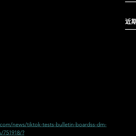
近
com/news/tiktok-tests-bulletin-boardss-dm-
s/751918/?