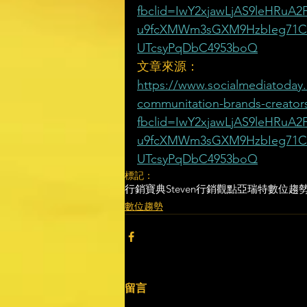
fbclid=IwY2xjawLjAS9leHR
u9fcXMWm3sGXM9HzbIeg71C
UTcsyPqDbC4953boQ
文章來源：
https://www.socialmediatoday.
communitation-brands-creator
fbclid=IwY2xjawLjAS9leHR
u9fcXMWm3sGXM9HzbIeg71C
UTcsyPqDbC4953boQ
標記：
行銷寶典
Steven行銷觀點
亞瑞特
數位趨
數位趨勢
留言