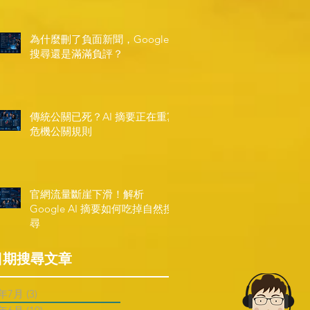
為什麼刪了負面新聞，Google
搜尋還是滿滿負評？
傳統公關已死？AI 摘要正在重寫
危機公關規則
官網流量斷崖下滑！解析
Google AI 摘要如何吃掉自然搜
尋
日期搜尋文章
6年7月
(3)
3 篇文章