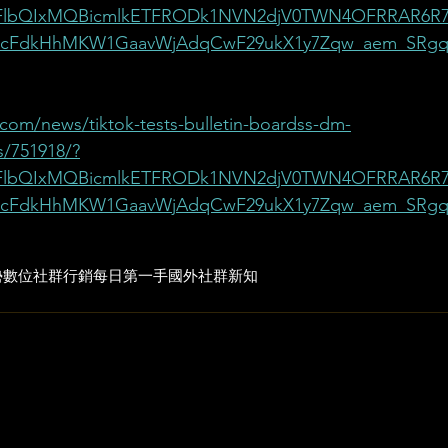
uA2FlbQIxMQBicmlkETFRODk1NVN2djV0TWN4OFRRAR6R
cFdkHhMKW1GaavWjAdqCwF29ukX1y7Zqw_aem_SRgq
com/news/tiktok-tests-bulletin-boardss-dm-
s/751918/?
uA2FlbQIxMQBicmlkETFRODk1NVN2djV0TWN4OFRRAR6R
cFdkHhMKW1GaavWjAdqCwF29ukX1y7Zqw_aem_SRgq
勢
數位社群行銷
每日第一手國外社群新知