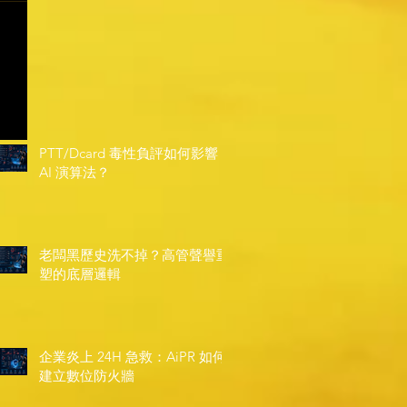
PTT/Dcard 毒性負評如何影響
AI 演算法？
老闆黑歷史洗不掉？高管聲譽重
塑的底層邏輯
企業炎上 24H 急救：AiPR 如何
建立數位防火牆