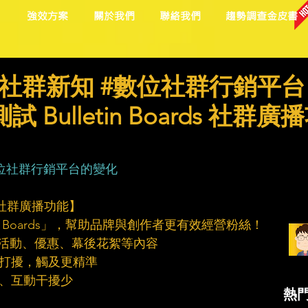
目
強效方案
關於我們
聯絡我們
趨勢調查金皮書
社群新知 #數位社群行銷平台
試 Bulletin Boards 社群廣
位社群行銷平台的變化
rds 社群廣播功能】
letin Boards」，幫助品牌與創作者更有效經營粉絲！
可發布活動、優惠、幕後花絮等內容
降低打擾，觸及更精準
中、互動干擾少
熱