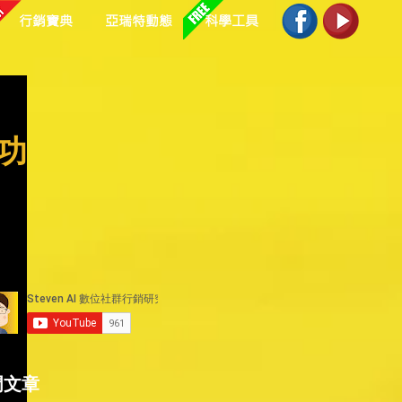
行銷寶典
亞瑞特動態
科學工具
播功
門文章