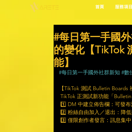
首頁
服務項
#每日第一手國外
的變化【TikTok 測
能】
#每日第一手國外社群新知
#數
【TikTok 測試 Bulletin Boa
 TikTok 正測試新功能「Bul
 1️⃣ DM 中建立佈告欄：
 2️⃣ 粉絲自由加入／退出：
 3️⃣ 僅限創作者發言：訊息集