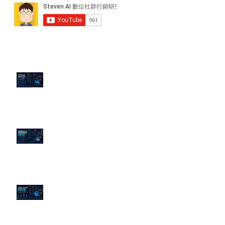
近期貼文
PTT/Dcard 毒性負評如何影響 AI
演算法？
老闆黑歷史洗不掉？高管聲譽重塑
的底層邏輯
企業炎上 24H 急救：AiPR 如何建
立數位防火牆