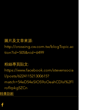
圖片及文章來源:
http://crossing.cw.com.tw/blogTopic.ac
tion?id=505&nid=6499
粉絲專頁貼文:
https://www.facebook.com/stevensocia
l/posts/622411521300615?
match=54eD54eSIOS9oOeahCDlsI%2Fl
roflrpkg5ZCn
時事剖析