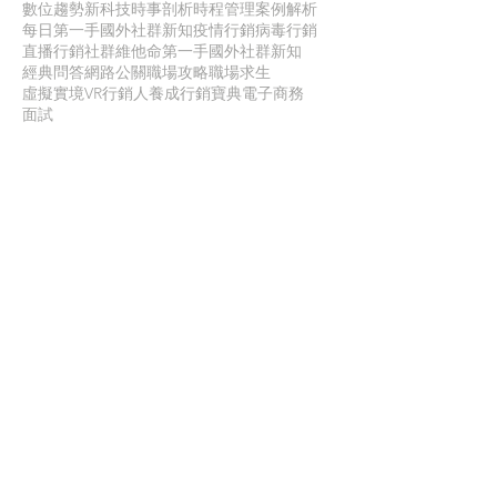
數位趨勢
新科技
時事剖析
時程管理
案例解析
每日第一手國外社群新知
疫情行銷
病毒行銷
直播行銷
社群維他命
第一手國外社群新知
經典問答
網路公關
職場攻略
職場求生
虛擬實境VR
行銷人養成
行銷寶典
電子商務
面試
聯 絡 我 們