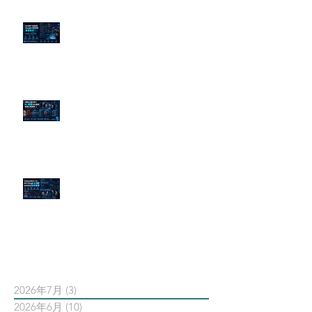
為什麼刪了負面新聞，Google 搜
尋還是滿滿負評？
傳統公關已死？AI 摘要正在重寫
危機公關規則
官網流量斷崖下滑！解析 Google
AI 摘要如何吃掉自然搜尋
依日期搜尋文章
2026年7月
(3)
3 篇文章
2026年6月
(10)
10 篇文章