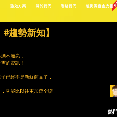
目
強效方案
關於我們
聯絡我們
趨勢調查金皮書
！ #趨勢新知】
己漂不漂亮，
所需的資訊！
鏡子已經不是新鮮商品了，
子，功能比以往更加齊全囉！
熱