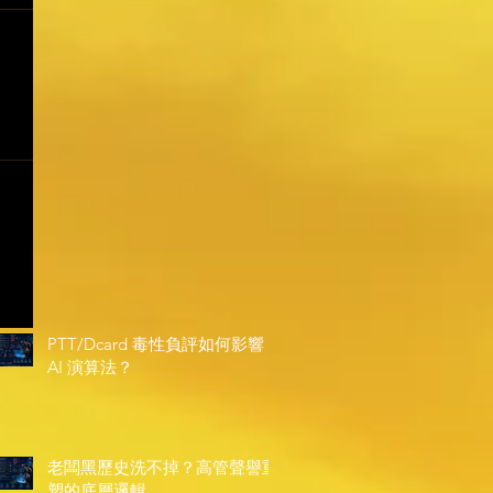
PTT/Dcard 毒性負評如何影響
AI 演算法？
老闆黑歷史洗不掉？高管聲譽重
塑的底層邏輯