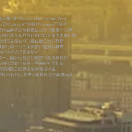
能公關 AiPR
Facebook
Instagram
Meta
en日常
Steven行銷觀點
Threads
亞瑞特
特作品解析
亞瑞特數位社群行銷第一品牌
行銷
創業創新
品牌行銷
大師之路
大數據行銷
行銷
意見領袖KOL
數位
數位社群行銷
社群行銷平台的案例
數位趨勢
新科技
剖析
時程管理
案例解析
第一手國外社群新知
疫情行銷
病毒行銷
行銷
社群維他命
第一手國外社群新知
問答
網路公關
職場攻略
職場求生
境VR
行銷人養成
行銷寶典
電子商務
面試