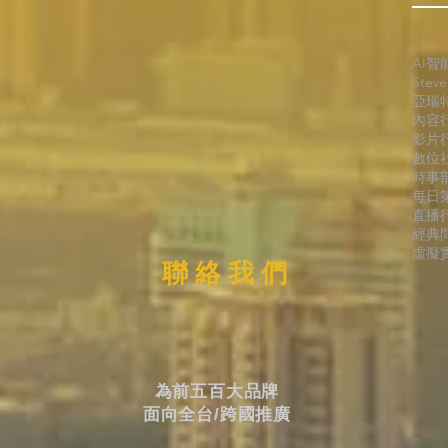
AI智
Stev
亞瑞
內容
影片
數位
時事
每日
直播
經典
虛擬實
聯 絡 我 們
為前五百大品牌
面向全台/跨國推廣