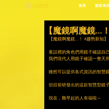
首頁
服務項
【魔鏡啊魔鏡...
【魔鏡啊魔鏡...！ 
#趨勢新知
】
童話裡的角色們用鏡子確認自
我們現代人用鏡子確認一整天
雖然可以提供各式資訊的智慧
但目前研發出的這款智慧型鏡
現在，難早起的人有福啦～