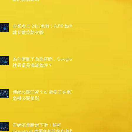
企業炎上 24H 急救：AiPR 如何
建立數位防火牆
為什麼刪了負面新聞，Google
搜尋還是滿滿負評？
傳統公關已死？AI 摘要正在重寫
危機公關規則
官網流量斷崖下滑！解析
Google AI 摘要如何吃掉自然搜