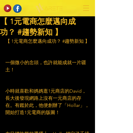
【 1元電商怎麼邁向成
功？ #趨勢新知 】
【 1元電商怎麼邁向成功？ 
#趨勢新知
 】
一個微小的念頭，也許就能成就一片疆
土！
小時就喜歡和媽媽逛1元商店的David，
長大後發現網路上沒有一元商店的存
在。有鑑於此，他便創辦了「Hollar」，
開始打造1元電商的版圖！