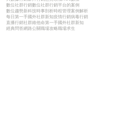
數位社群行銷
數位社群行銷平台的案例
數位趨勢
新科技
時事剖析
時程管理
案例解析
每日第一手國外社群新知
疫情行銷
病毒行銷
直播行銷
社群維他命
第一手國外社群新知
經典問答
網路公關
職場攻略
職場求生
虛擬實境VR
行銷人養成
行銷寶典
電子商務
面試
聯 絡 我 們