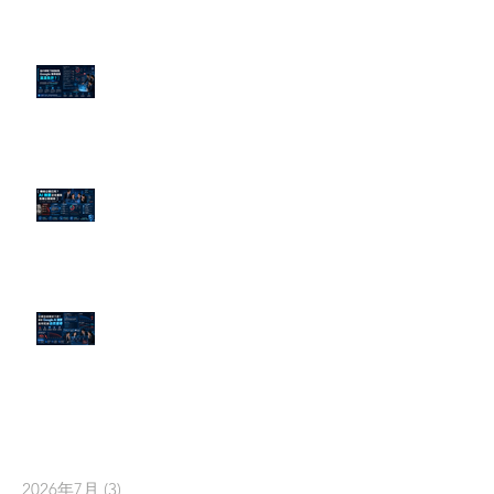
為什麼刪了負面新聞，Google 搜
尋還是滿滿負評？
傳統公關已死？AI 摘要正在重寫
危機公關規則
官網流量斷崖下滑！解析 Google
AI 摘要如何吃掉自然搜尋
依日期搜尋文章
2026年7月
(3)
3 篇文章