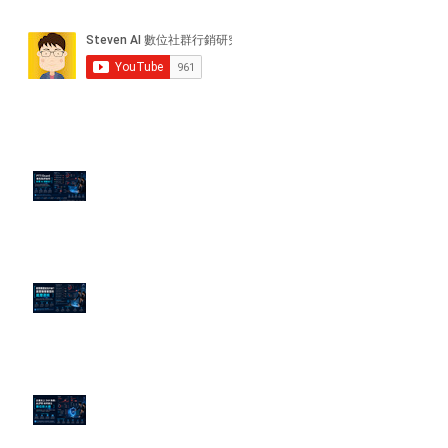
近期貼文
PTT/Dcard 毒性負評如何影響 AI
演算法？
老闆黑歷史洗不掉？高管聲譽重塑
的底層邏輯
企業炎上 24H 急救：AiPR 如何建
立數位防火牆