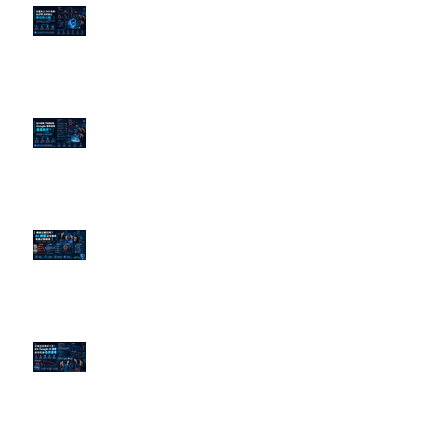
企業炎上 24H 急救：AiPR 如何建
立數位防火牆
為什麼刪了負面新聞，Google 搜
尋還是滿滿負評？
傳統公關已死？AI 摘要正在重寫
危機公關規則
官網流量斷崖下滑！解析 Google
AI 摘要如何吃掉自然搜尋
依日期搜尋文章