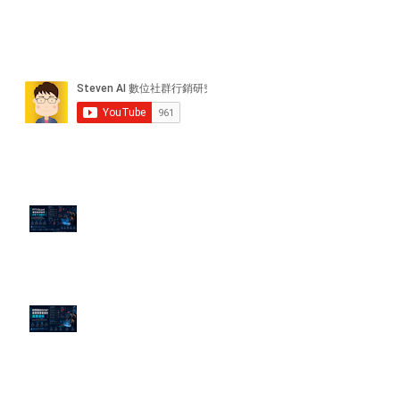
近期貼文
PTT/Dcard 毒性負評如何影響 AI
演算法？
老闆黑歷史洗不掉？高管聲譽重塑
的底層邏輯