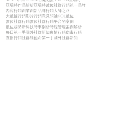
亞瑞特作品解析
亞瑞特數位社群行銷第一品牌
內容行銷
創業創新
品牌行銷
大師之路
大數據行銷
影片行銷
意見領袖KOL
數位
數位社群行銷
數位社群行銷平台的案例
數位趨勢
新科技
時事剖析
時程管理
案例解析
每日第一手國外社群新知
疫情行銷
病毒行銷
直播行銷
社群維他命
第一手國外社群新知
經典問答
網路公關
職場攻略
職場求生
虛擬實境VR
行銷人養成
行銷寶典
電子商務
面試