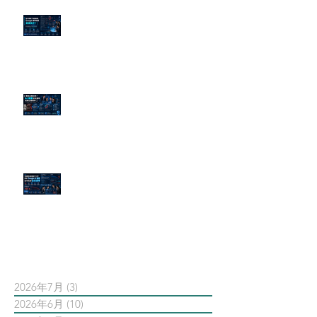
為什麼刪了負面新聞，Google 搜
尋還是滿滿負評？
傳統公關已死？AI 摘要正在重寫
危機公關規則
官網流量斷崖下滑！解析 Google
AI 摘要如何吃掉自然搜尋
依日期搜尋文章
2026年7月
(3)
3 篇文章
2026年6月
(10)
10 篇文章