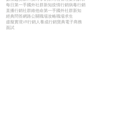
每日第一手國外社群新知
疫情行銷
病毒行銷
直播行銷
社群維他命
第一手國外社群新知
經典問答
網路公關
職場攻略
職場求生
虛擬實境VR
行銷人養成
行銷寶典
電子商務
面試
聯 絡 我 們