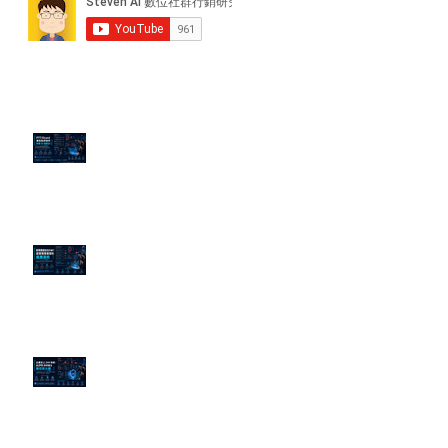
近期貼文
PTT/Dcard 毒性負評如何影響 AI
演算法？
老闆黑歷史洗不掉？高管聲譽重塑
的底層邏輯
企業炎上 24H 急救：AiPR 如何建
立數位防火牆