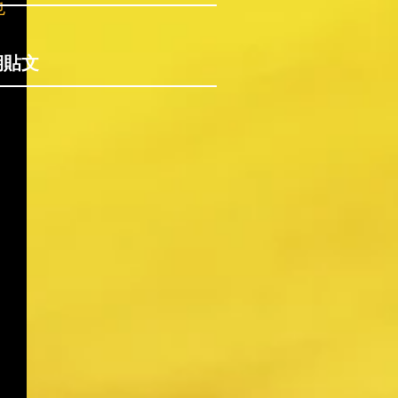
也
期貼文
。