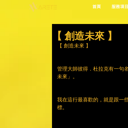
首頁
服務項
【 創造未來 】
【 創造未來 】
管理大師彼得．杜拉克有一句
未來」。
我在這行最喜歡的，就是跟一
標。