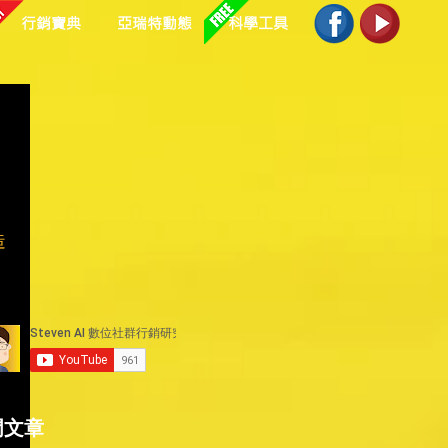
行銷寶典
亞瑞特動態
科學工具
造
目
門文章