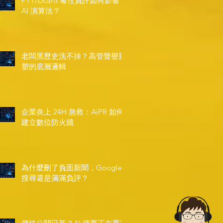
PTT/Dcard 毒性負評如何影響
AI 演算法？
老闆黑歷史洗不掉？高管聲譽重
塑的底層邏輯
企業炎上 24H 急救：AiPR 如何
建立數位防火牆
為什麼刪了負面新聞，Google
搜尋還是滿滿負評？