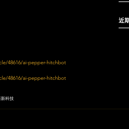
近
cle/48616/ai-pepper-hitchbot
cle/48616/ai-pepper-hitchbot
新
新科技