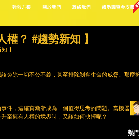
目
強效方案
關於我們
聯絡我們
趨勢調查金皮書
人權？ #趨勢新知 】
新知
 】
應該免除一切不公不義，甚至排除剝奪生命的威脅。那麼
的事件，這確實漸漸成為一個值得思考的問題。當機器人
提升至擁有人權的境界時，又該如何抉擇呢？
熱