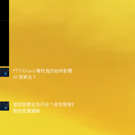
PTT/Dcard 毒性負評如何影響
AI 演算法？
老闆黑歷史洗不掉？高管聲譽重
塑的底層邏輯