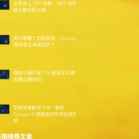
企業炎上 24H 急救：AiPR 如何
建立數位防火牆
為什麼刪了負面新聞，Google
搜尋還是滿滿負評？
傳統公關已死？AI 摘要正在重寫
危機公關規則
官網流量斷崖下滑！解析
Google AI 摘要如何吃掉自然搜
尋
日期搜尋文章