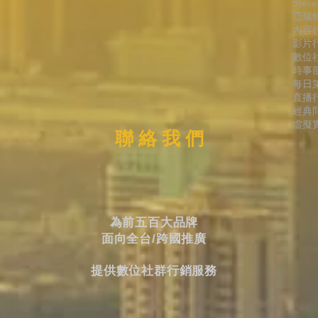
Stev
亞瑞
內容
影片
數位
時事
每日
直播
經典
虛擬實
聯 絡 我 們
為前五百大品牌
面向全台/跨國推廣
提供數位社群行銷服務