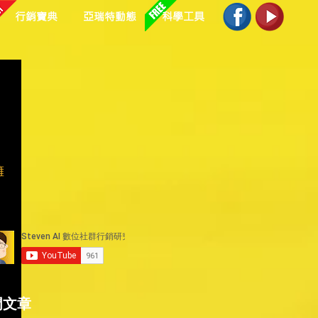
行銷寶典
亞瑞特動態
科學工具
擁
不
門文章