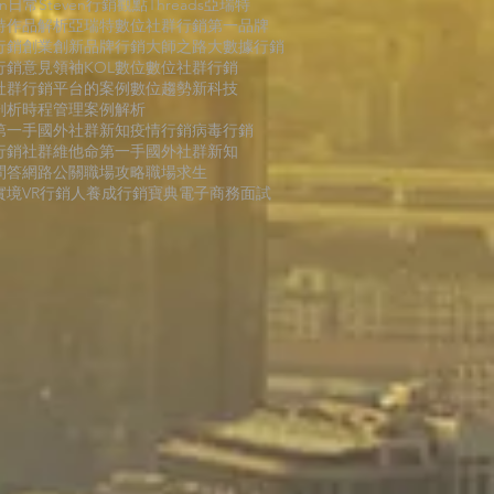
en日常
Steven行銷觀點
Threads
亞瑞特
特作品解析
亞瑞特數位社群行銷第一品牌
行銷
創業創新
品牌行銷
大師之路
大數據行銷
行銷
意見領袖KOL
數位
數位社群行銷
社群行銷平台的案例
數位趨勢
新科技
剖析
時程管理
案例解析
第一手國外社群新知
疫情行銷
病毒行銷
行銷
社群維他命
第一手國外社群新知
問答
網路公關
職場攻略
職場求生
境VR
行銷人養成
行銷寶典
電子商務
面試