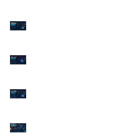
老闆黑歷史洗不掉？高管聲譽重塑
的底層邏輯
企業炎上 24H 急救：AiPR 如何建
立數位防火牆
為什麼刪了負面新聞，Google 搜
尋還是滿滿負評？
傳統公關已死？AI 摘要正在重寫
危機公關規則