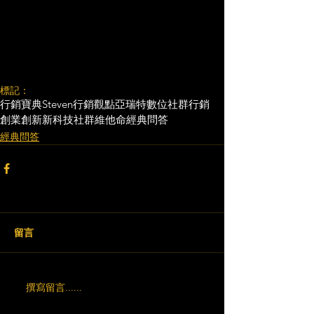
標記：
行銷寶典
Steven行銷觀點
亞瑞特
數位社群行銷
創業創新
新科技
社群維他命
經典問答
經典問答
留言
撰寫留言......