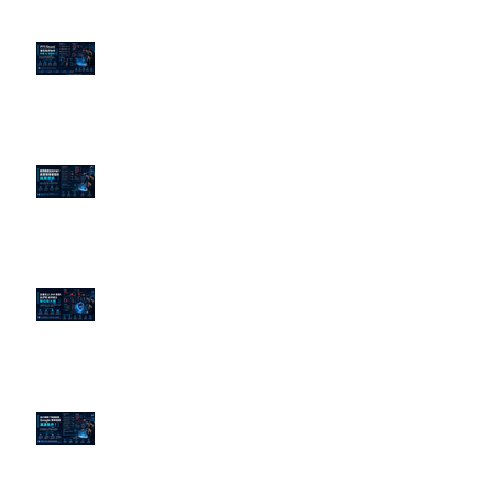
PTT/Dcard 毒性負評如何影響 AI
演算法？
老闆黑歷史洗不掉？高管聲譽重塑
的底層邏輯
企業炎上 24H 急救：AiPR 如何建
立數位防火牆
為什麼刪了負面新聞，Google 搜
尋還是滿滿負評？