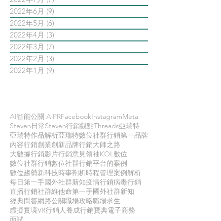
2022年6月
(9)
9 篇文章
2022年5月
(6)
6 篇文章
2022年4月
(3)
3 篇文章
2022年3月
(7)
7 篇文章
2022年2月
(3)
3 篇文章
2022年1月
(9)
9 篇文章
依標籤搜尋文章
AI智能公關 AiPR
Facebook
Instagram
Meta
Steven日常
Steven行銷觀點
Threads
亞瑞特
亞瑞特作品解析
亞瑞特數位社群行銷第一品牌
內容行銷
創業創新
品牌行銷
大師之路
大數據行銷
影片行銷
意見領袖KOL
數位
數位社群行銷
數位社群行銷平台的案例
數位趨勢
新科技
時事剖析
時程管理
案例解析
每日第一手國外社群新知
疫情行銷
病毒行銷
直播行銷
社群維他命
第一手國外社群新知
經典問答
網路公關
職場攻略
職場求生
虛擬實境VR
行銷人養成
行銷寶典
電子商務
面試