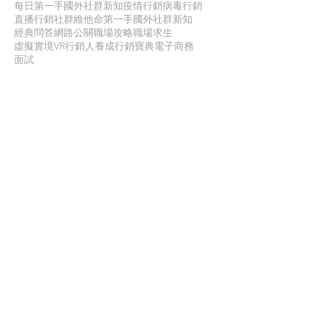
每日第一手國外社群新知
疫情行銷
病毒行銷
直播行銷
社群維他命
第一手國外社群新知
經典問答
網路公關
職場攻略
職場求生
虛擬實境VR
行銷人養成
行銷寶典
電子商務
面試
聯 絡 我 們