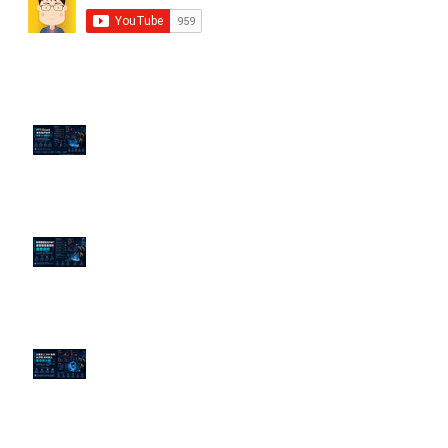
近期貼文
PTT/Dcard 毒性負評如何影響 AI
演算法？
老闆黑歷史洗不掉？高管聲譽重塑
的底層邏輯
企業炎上 24H 急救：AiPR 如何建
立數位防火牆