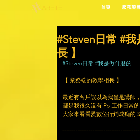
首頁
服務項
#Steven日常 
長 】
#Steven日常
#我是做什麼的
【 業務端的教學相長 】
最近有客戶誤以為我僅是講師，
都是我很久沒有 Po 工作日常
大家來看看愛數位行銷成痴的 Ste
┄┄┄┄┄┄┄┄┄┄┄┄┄