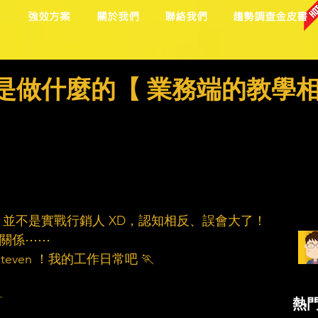
目
強效方案
關於我們
聯絡我們
趨勢調查金皮書
#我是做什麼的​【 業務端的教學
並不是實戰行銷人 XD，認知相反、誤會大了！ 
的關係⋯⋯
ven ！我的工作日常吧 🏃
┄
熱