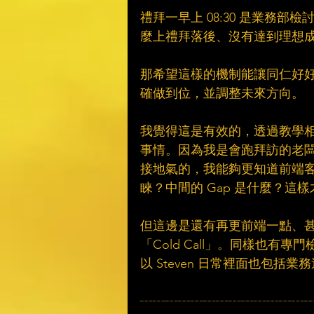
禮拜一早上 08:30 是業務
麼上禮拜落後、沒有達到理想
那希望這樣的機制能讓同仁好
確做到位，並調整未來方向。
我覺得這是有效的，透過教學
事情。因為我是會跑拜訪的老闆，
接地氣的，我能夠更知道前端
睞？中間的 Gap 是什麼？這
但這邊是還有再更前端一點、
「Cold Call」。同樣也有
以 Steven 日常裡面也包括
┄┄┄┄┄┄┄┄┄┄┄┄┄