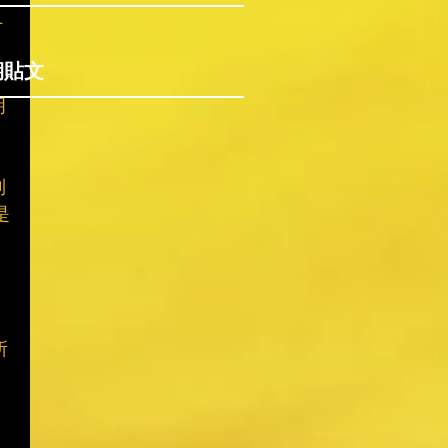
什
期貼文
明
到
是
所