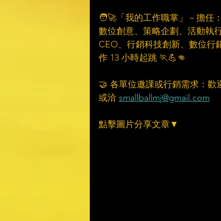
🧑‍🚀「我的工作職掌」－擔任
數位創意、策略企劃、活動執行
CEO、行銷科技創新、數位行
作 13 小時起跳 🏃💪👊
🤝 各單位邀課或行銷需求：歡
或洽 
smallballmj@gmail.com
點擊圖片分享文章▼