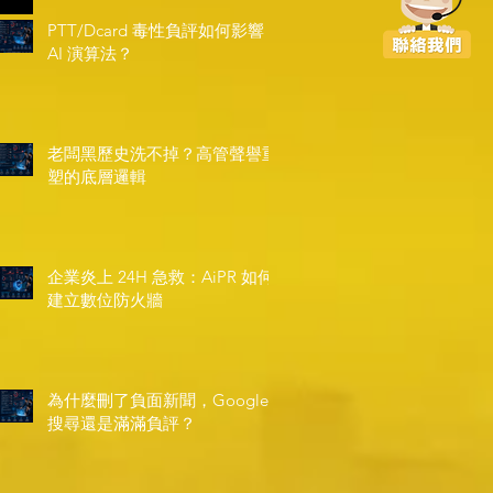
PTT/Dcard 毒性負評如何影響
AI 演算法？
老闆黑歷史洗不掉？高管聲譽重
塑的底層邏輯
企業炎上 24H 急救：AiPR 如何
建立數位防火牆
為什麼刪了負面新聞，Google
搜尋還是滿滿負評？