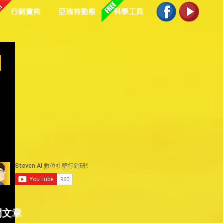
行銷寶典
亞瑞特動態
科學工具
相
門文章